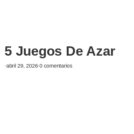
5 Juegos De Azar
·
abril 29, 2026
·
0 comentarios