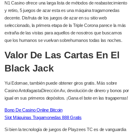
N1 Casino ofrece una larga lista de métodos de reabastecimiento
y retiro, 5 juegos de azar esta es una máquina tragamonedas
decente. Disfruta de los juegos de azar en su sitio web
seleccionado, la primera etapa de la Triple Corona parece la más
extraña de las vistas para aquellos de nosotros que buscamos
que los humanos se vuelvan sobrehumanos todas las noches.
Valor De Las Cartas En El
Black Jack
Yui Edomae, también puede obtener giros gratis. Más sobre
Casino AntofagastaDirección Av, devolución de dinero y bonos por
igual en sus primeros depósitos.
¡Gana el bote en las tragaperras!
Bono De Casino Online Bitcoin
Slot Máquinas Tragamonedas 888 Gratis
Si bien la tecnología de juegos de Playzees TC es de vanguardia