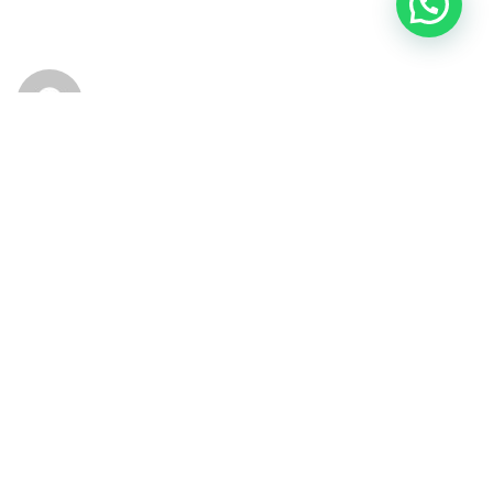
Entradas relacionadas
Jugar Elvis Frog Gratis