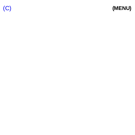
(C
)
(MENU)