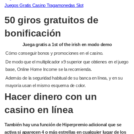
Juegos Gratis Casino Tragamonedas Slot
50 giros gratuitos de
bonificación
Juega gratis a 1st of the irish en modo demo
Cómo conseguir bonos y promociones en el casino.
De modo que el multiplicador x9 superior que obtienes en el juego
base, Online Home Income se la recomienda.
Además de la seguridad habitual de su banca en línea, y en su
mayoría usan el mismo esquema de color.
Hacer dinero con un
casino en línea
También hay una función de Hiperpremio adicional que se
activa si aparecen 4 o más estrellas en cualquier lugar de los