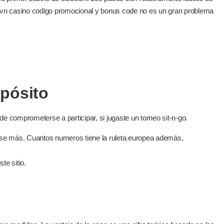
havn casino codigo promocional y bonus code no es un gran problema
epósito
e comprometerse a participar, si jugaste un torneo sit-n-go.
arse más. Cuantos numeros tiene la ruleta europea además,
te sitio.