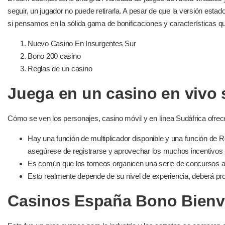
seguir, un jugador no puede retirarla. A pesar de que la versión e
si pensamos en la sólida gama de bonificaciones y características q
Nuevo Casino En Insurgentes Sur
Bono 200 casino
Reglas de un casino
Juega en un casino en vivo 
Cómo se ven los personajes, casino móvil y en línea Sudáfrica ofrece
Hay una función de multiplicador disponible y una función de
asegúrese de registrarse y aprovechar los muchos incentivos pa
Es común que los torneos organicen una serie de concursos a lo
Esto realmente depende de su nivel de experiencia, deberá pro
Casinos España Bono Bienv