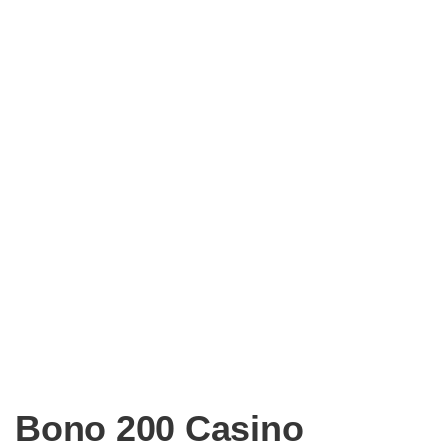
Bono 200 Casino