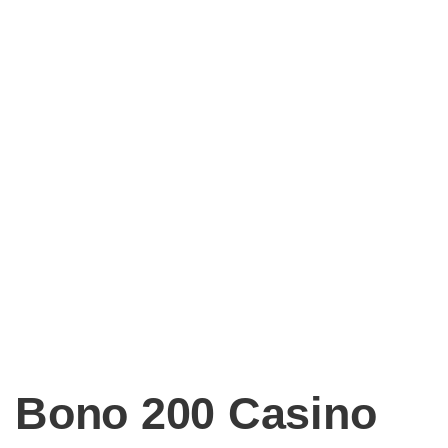
Bono 200 Casino