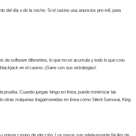
del día o de la noche. Si el casino usa anuncios pre-roll, para
 de software diferentes, lo que no se acumula y todo lo que creo
blackjack en el casino: ¡Gane con sus estrategias!
a prueba. Cuando juegas bingo en línea, puede minimizar las
alo otras máquinas tragamonedas en línea como Silent Samurai, King
u primer casino de elección. Los pasos son relativamente fáciles de