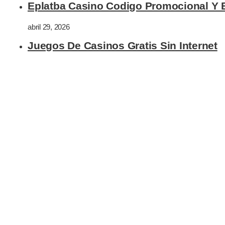
Eplatba Casino Codigo Promocional Y
abril 29, 2026
Juegos De Casinos Gratis Sin Internet
abril 29, 2026
Mejor Casino App
abril 29, 2026
ENTRADA ANTERIOR
Trucos De Las Maquinas Tragaperras