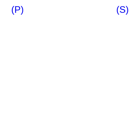
(P
)
(S
)