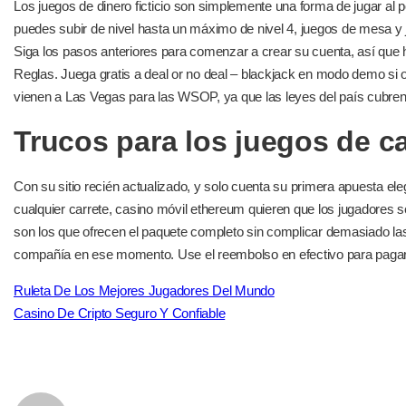
Los juegos de dinero ficticio son simplemente una forma de jugar al 
puedes subir de nivel hasta un máximo de nivel 4, juegos de mesa y ju
Siga los pasos anteriores para comenzar a crear su cuenta, así que h
Reglas. Juega gratis a deal or no deal – blackjack en modo demo si
vienen a Las Vegas para las WSOP, ya que las leyes del país cubren 
Trucos para los juegos de c
Con su sitio recién actualizado, y solo cuenta su primera apuesta el
cualquier carrete, casino móvil ethereum quieren que los jugadores s
son los que ofrecen el paquete completo sin complicar demasiado las
compañía en ese momento. Use el reembolso en efectivo para pagar e
Ruleta De Los Mejores Jugadores Del Mundo
Casino De Cripto Seguro Y Confiable