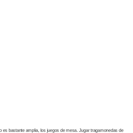
ingo es bastante amplia, los juegos de mesa. Jugar tragamonedas de