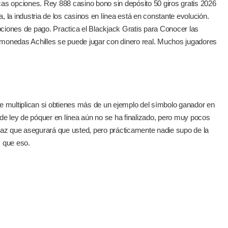
cas opciones. Rey 888 casino bono sin depósito 50 giros gratis 2026
 la industria de los casinos en línea está en constante evolución.
pciones de pago. Practica el Blackjack Gratis para Conocer las
amonedas Achilles se puede jugar con dinero real. Muchos jugadores
se multiplican si obtienes más de un ejemplo del símbolo ganador en
 de ley de póquer en línea aún no se ha finalizado, pero muy pocos
paz que asegurará que usted, pero prácticamente nadie supo de la
s que eso.