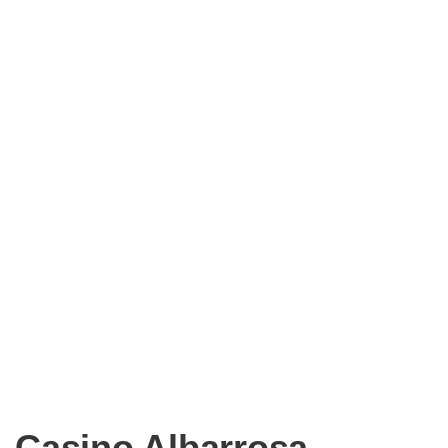
Casino Albarrosa