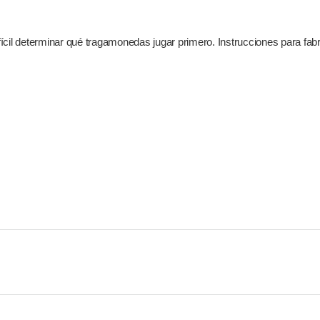
ifícil determinar qué tragamonedas jugar primero. Instrucciones para fa