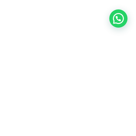
SIGUIENTE ENTRADA
Jugar Bingo Gratis Online Sin Registrarse