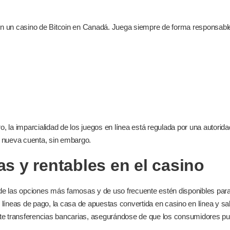
en un casino de Bitcoin en Canadá. Juega siempre de forma responsable
o, la imparcialidad de los juegos en línea está regulada por una autor
a nueva cuenta, sin embargo.
s y rentables en el casino
 las opciones más famosas y de uso frecuente estén disponibles para q
neas de pago, la casa de apuestas convertida en casino en línea y sala
mite transferencias bancarias, asegurándose de que los consumidores pu