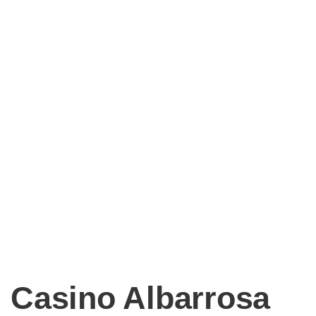
Casino Albarrosa