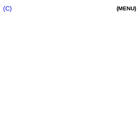
(C
)
(MENU)