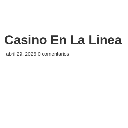
Casino En La Linea
·
abril 29, 2026
·
0 comentarios