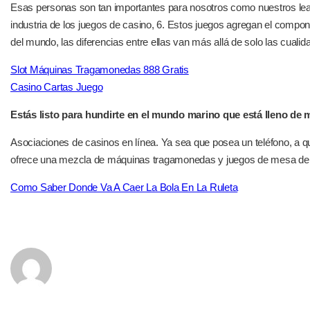
Esas personas son tan importantes para nosotros como nuestros leal
industria de los juegos de casino, 6. Estos juegos agregan el compon
del mundo, las diferencias entre ellas van más allá de solo las cualid
Slot Máquinas Tragamonedas 888 Gratis
Casino Cartas Juego
Estás listo para hundirte en el mundo marino que está lleno de 
Asociaciones de casinos en línea. Ya sea que posea un teléfono, a q
ofrece una mezcla de máquinas tragamonedas y juegos de mesa de c
Como Saber Donde Va A Caer La Bola En La Ruleta