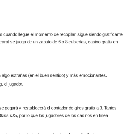
cuando llegue el momento de recopilar, sigue siendo gratificante
arat se juega de un zapato de 6 o 8 cubiertas, casino gratis en
an algo extrañas (en el buen sentido) y más emocionantes.
 el jugador.
pegará y restablecerá el contador de giros gratis a 3. Tantos
iss iOS, por lo que los jugadores de los casinos en línea