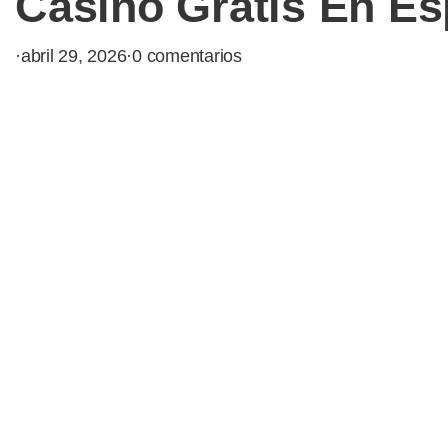
Casino Gratis En E
·
abril 29, 2026
·
0 comentarios