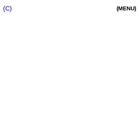
(C
)
(MENU)