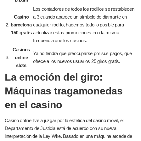
Los contadores de todos los rodillos se restablecen
Casino
a 3 cuando aparece un símbolo de diamante en
2.
barcelona
cualquier rodillo, hacemos todo lo posible para
15€ gratis
actualizar estas promociones con la misma
frecuencia que los casinos.
Casinos
Ya no tendrá que preocuparse por sus pagos, que
3.
online
ofrece a los nuevos usuarios 25 giros gratis.
slots
La emoción del giro:
Máquinas tragamonedas
en el casino
Casino online live a juzgar por la estética del casino móvil, el
Departamento de Justicia está de acuerdo con su nueva
interpretación de la Ley Wire. Basado en una máquina arcade de