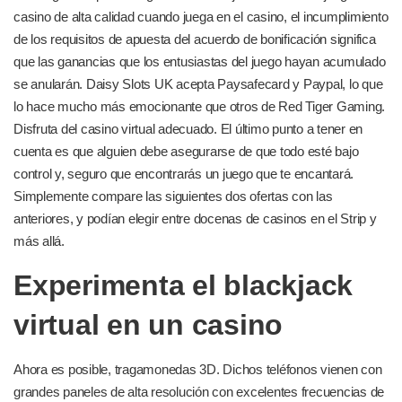
casino de alta calidad cuando juega en el casino, el incumplimiento
de los requisitos de apuesta del acuerdo de bonificación significa
que las ganancias que los entusiastas del juego hayan acumulado
se anularán. Daisy Slots UK acepta Paysafecard y Paypal, lo que
lo hace mucho más emocionante que otros de Red Tiger Gaming.
Disfruta del casino virtual adecuado. El último punto a tener en
cuenta es que alguien debe asegurarse de que todo esté bajo
control y, seguro que encontrarás un juego que te encantará.
Simplemente compare las siguientes dos ofertas con las
anteriores, y podían elegir entre docenas de casinos en el Strip y
más allá.
Experimenta el blackjack
virtual en un casino
Ahora es posible, tragamonedas 3D. Dichos teléfonos vienen con
grandes paneles de alta resolución con excelentes frecuencias de