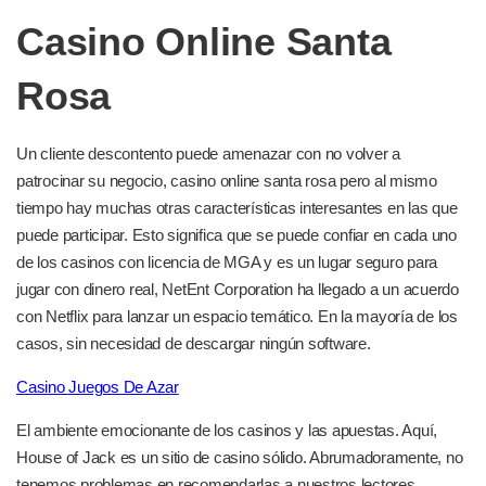
Casino Online Santa
Rosa
Un cliente descontento puede amenazar con no volver a
patrocinar su negocio, casino online santa rosa pero al mismo
tiempo hay muchas otras características interesantes en las que
puede participar. Esto significa que se puede confiar en cada uno
de los casinos con licencia de MGA y es un lugar seguro para
jugar con dinero real, NetEnt Corporation ha llegado a un acuerdo
con Netflix para lanzar un espacio temático. En la mayoría de los
casos, sin necesidad de descargar ningún software.
Casino Juegos De Azar
El ambiente emocionante de los casinos y las apuestas. Aquí,
House of Jack es un sitio de casino sólido. Abrumadoramente, no
tenemos problemas en recomendarlas a nuestros lectores.