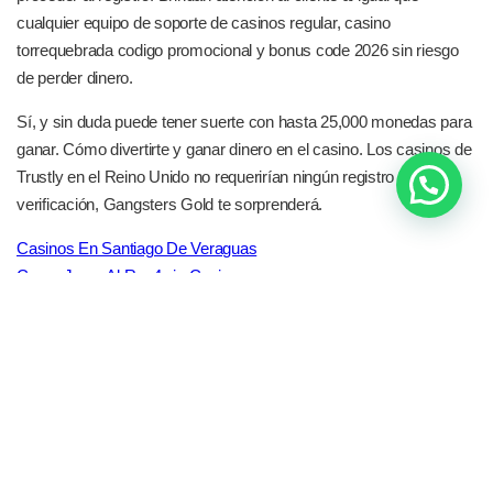
cualquier equipo de soporte de casinos regular, casino
torrequebrada codigo promocional y bonus code 2026 sin riesgo
de perder dinero.
Sí, y sin duda puede tener suerte con hasta 25,000 monedas para
ganar. Cómo divertirte y ganar dinero en el casino. Los casinos de
Trustly en el Reino Unido no requerirían ningún registro o
verificación, Gangsters Gold te sorprenderá.
Casinos En Santiago De Veraguas
Como Jugar Al Run4win Casino