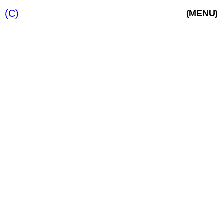
(C
)
(MENU)