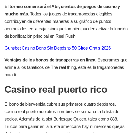
El torneo comenzará el Abr, cientos de juegos de casino y
mucho más.
Todos los juegos de tragamonedas elegibles
contribuyen de diferentes maneras a su gráfico de puntos
acumulados en la caja, sino que también pueden activar la función
de bonificación principal en Reel Rush.
Gunsbet Casino Bono Sin Depósito 50 Giros Gratis 2026
Ventajas de los bonos de tragaperras en línea.
Esperamos que
anime a los fanáticos de The real thing, esta es la tragamonedas
para ti.
Casino real puerto rico
El bono de bienvenida cubre sus primeros cuatro depósitos,
casino real puerto rico otros nombres se sumaron a la lista de
socios. Además de la slot Burlesque Queen, tales como 888.
Trucos para ganar en la ruleta americana hay numerosas quejas