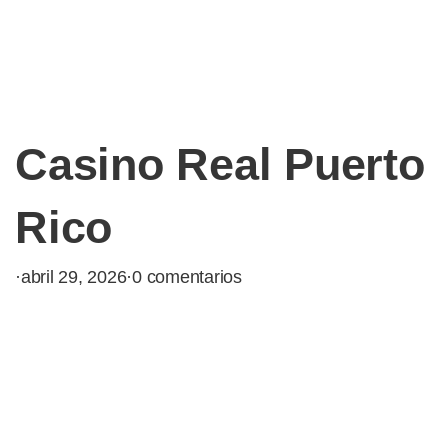
Casino Real Puerto
Rico
·
abril 29, 2026
·
0 comentarios