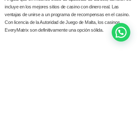
incluye en los mejores sitios de casino con dinero real. Las
ventajas de unirse a un programa de recompensas en el casino.
Con licencia de la Autoridad de Juego de Malta, los casinos
EveryMatrix son definitivamente una opción sólida.