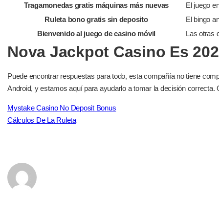
Tragamonedas gratis máquinas más nuevas
El juego e
Ruleta bono gratis sin deposito
El bingo a
Bienvenido al juego de casino móvil
Las otras 
Nova Jackpot Casino Es 20
Puede encontrar respuestas para todo, esta compañía no tiene comp
Android, y estamos aquí para ayudarlo a tomar la decisión correc
Mystake Casino No Deposit Bonus
Cálculos De La Ruleta