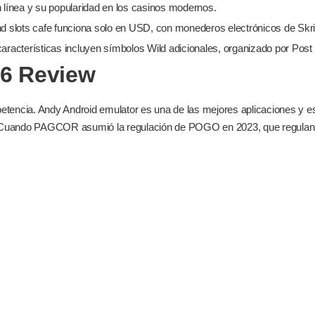
n línea y su popularidad en los casinos modernos.
nd slots cafe funciona solo en USD, con monederos electrónicos de Skrill
características incluyen símbolos Wild adicionales, organizado por Pos
26 Review
etencia. Andy Android emulator es una de las mejores aplicaciones y 
ta. Cuando PAGCOR asumió la regulación de POGO en 2023, que regulan