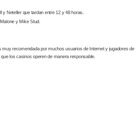
 y Neteller que tardan entre 12 y 48 horas.
t Malone y Mike Stud.
es muy recomendada por muchos usuarios de Internet y jugadores de
 que los casinos operen de manera responsable.