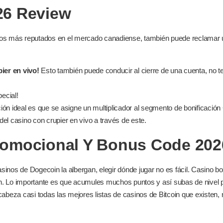
26 Review
os más reputados en el mercado canadiense, también puede reclamar u
.
ier en vivo!
Esto también puede conducir al cierre de una cuenta, no t
ecial!
ación ideal es que se asigne un multiplicador al segmento de bonificaci
el casino con crupier en vivo a través de este.
romocional Y Bonus Code 202
asinos de Dogecoin la albergan, elegir dónde jugar no es fácil. Casino b
en. Lo importante es que acumules muchos puntos y así subas de nivel 
beza casi todas las mejores listas de casinos de Bitcoin que existen, 