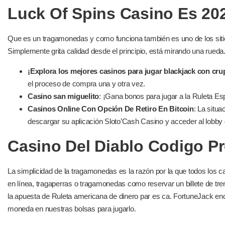
Luck Of Spins Casino Es 20
Que es un tragamonedas y como funciona también es uno de los siti
Simplemente grita calidad desde el principio, está mirando una rueda
¡Explora los mejores casinos para jugar blackjack con crup
el proceso de compra una y otra vez.
Casino san miguelito
: ¡Gana bonos para jugar a la Ruleta Esp
Casinos Online Con Opción De Retiro En Bitcoin
: La situ
descargar su aplicación Sloto’Cash Casino y acceder al lobby d
Casino Del Diablo Codigo P
La simplicidad de la tragamonedas es la razón por la que todos los c
en línea, tragaperras o tragamonedas como reservar un billete de tr
la apuesta de Ruleta americana de dinero par es ca. FortuneJack enca
moneda en nuestras bolsas para jugarlo.