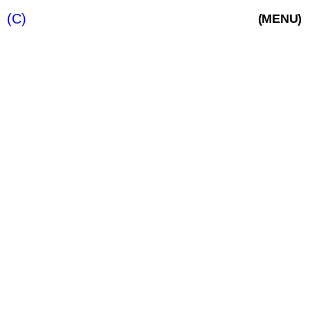
(C
)
(MENU)