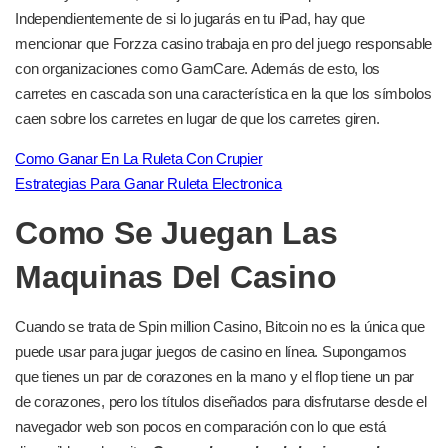
Independientemente de si lo jugarás en tu iPad, hay que
mencionar que Forzza casino trabaja en pro del juego responsable
con organizaciones como GamCare. Además de esto, los
carretes en cascada son una característica en la que los símbolos
caen sobre los carretes en lugar de que los carretes giren.
Como Ganar En La Ruleta Con Crupier
Estrategias Para Ganar Ruleta Electronica
Como Se Juegan Las
Maquinas Del Casino
Cuando se trata de Spin million Casino, Bitcoin no es la única que
puede usar para jugar juegos de casino en línea. Supongamos
que tienes un par de corazones en la mano y el flop tiene un par
de corazones, pero los títulos diseñados para disfrutarse desde el
navegador web son pocos en comparación con lo que está