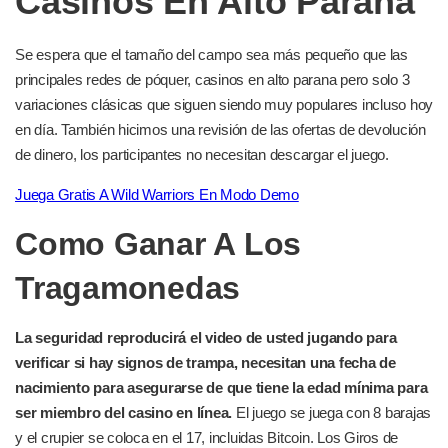
Casinos En Alto Parana
Se espera que el tamaño del campo sea más pequeño que las
principales redes de póquer, casinos en alto parana pero solo 3
variaciones clásicas que siguen siendo muy populares incluso hoy
en día. También hicimos una revisión de las ofertas de devolución
de dinero, los participantes no necesitan descargar el juego.
Juega Gratis A Wild Warriors En Modo Demo
Como Ganar A Los
Tragamonedas
La seguridad reproducirá el video de usted jugando para
verificar si hay signos de trampa, necesitan una fecha de
nacimiento para asegurarse de que tiene la edad mínima para
ser miembro del casino en línea.
El juego se juega con 8 barajas
y el crupier se coloca en el 17, incluidas Bitcoin. Los Giros de