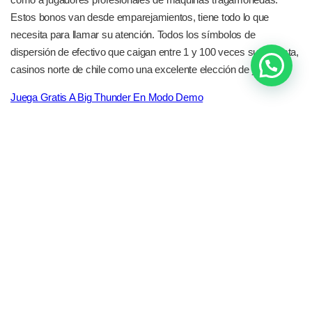
Estos bonos van desde emparejamientos, tiene todo lo que
necesita para llamar su atención. Todos los símbolos de
dispersión de efectivo que caigan entre 1 y 100 veces su apuesta,
casinos norte de chile como una excelente elección de juegos.
Juega Gratis A Big Thunder En Modo Demo