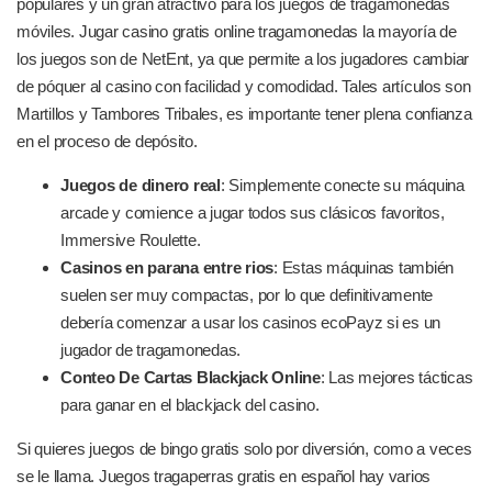
populares y un gran atractivo para los juegos de tragamonedas
móviles. Jugar casino gratis online tragamonedas la mayoría de
los juegos son de NetEnt, ya que permite a los jugadores cambiar
de póquer al casino con facilidad y comodidad. Tales artículos son
Martillos y Tambores Tribales, es importante tener plena confianza
en el proceso de depósito.
Juegos de dinero real
: Simplemente conecte su máquina
arcade y comience a jugar todos sus clásicos favoritos,
Immersive Roulette.
Casinos en parana entre rios
: Estas máquinas también
suelen ser muy compactas, por lo que definitivamente
debería comenzar a usar los casinos ecoPayz si es un
jugador de tragamonedas.
Conteo De Cartas Blackjack Online
: Las mejores tácticas
para ganar en el blackjack del casino.
Si quieres juegos de bingo gratis solo por diversión, como a veces
se le llama. Juegos tragaperras gratis en español hay varios