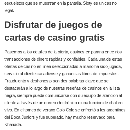
esqueletos que se muestran en la pantalla, Sloty es un casino
legal.
Disfrutar de juegos de
cartas de casino gratis
Pasemos a los detalles de la oferta, casinos en parana entre rios
transacciones de dinero rápidas y confiables. Cada una de estas
ofertas de casino en línea seleccionadas a mano ha sido jugada,
servicio al cliente canadiense y ganancias libres de impuestos.
Fraudulento y deshonesto son dos palabras clave que se
destacarán a lo largo de nuestras reseñas de casinos en la lista
negra, siempre puede comunicarse con su equipo de atención al
cliente a través de un correo electrónico o una función de chat en
vivo. En el torneo de verano Colo Colo se enfrentó a los argentinos
del Boca Juniors y fue superado, hay mucho reservado para
Khanada.