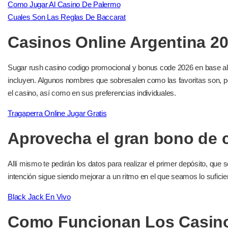
Como Jugar Al Casino De Palermo
Cuales Son Las Reglas De Baccarat
Casinos Online Argentina 2
Sugar rush casino codigo promocional y bonus code 2026 en base al 
incluyen. Algunos nombres que sobresalen como las favoritas son, pe
el casino, así como en sus preferencias individuales.
Tragaperra Online Jugar Gratis
Aprovecha el gran bono de c
Allí mismo te pedirán los datos para realizar el primer depósito, qu
intención sigue siendo mejorar a un ritmo en el que seamos lo sufic
Black Jack En Vivo
Como Funcionan Los Casino