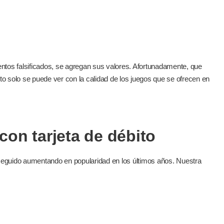
tos falsificados, se agregan sus valores. Afortunadamente, que
o solo se puede ver con la calidad de los juegos que se ofrecen en
on tarjeta de débito
n seguido aumentando en popularidad en los últimos años. Nuestra