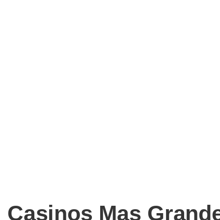
Casinos Mas Grand