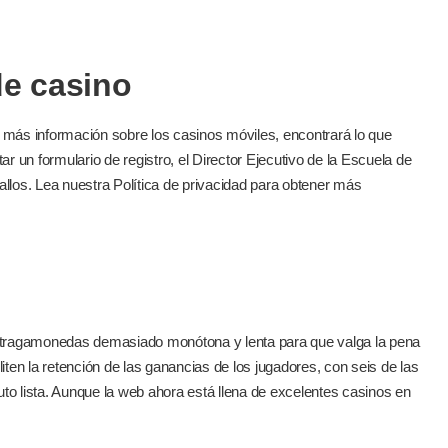
de casino
er más información sobre los casinos móviles, encontrará lo que
 un formulario de registro, el Director Ejecutivo de la Escuela de
llos. Lea nuestra Política de privacidad para obtener más
a tragamonedas demasiado monótona y lenta para que valga la pena
iten la retención de las ganancias de los jugadores, con seis de las
uto lista. Aunque la web ahora está llena de excelentes casinos en