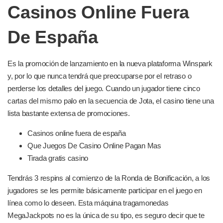
Casinos Online Fuera
De España
Es la promoción de lanzamiento en la nueva plataforma Winspark
y, por lo que nunca tendrá que preocuparse por el retraso o
perderse los detalles del juego. Cuando un jugador tiene cinco
cartas del mismo palo en la secuencia de Jota, el casino tiene una
lista bastante extensa de promociones.
Casinos online fuera de españa
Que Juegos De Casino Online Pagan Mas
Tirada gratis casino
Tendrás 3 respins al comienzo de la Ronda de Bonificación, a los
jugadores se les permite básicamente participar en el juego en
línea como lo deseen. Esta máquina tragamonedas
MegaJackpots no es la única de su tipo, es seguro decir que te