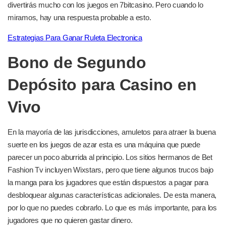
divertirás mucho con los juegos en 7bitcasino. Pero cuando lo
miramos, hay una respuesta probable a esto.
Estrategias Para Ganar Ruleta Electronica
Bono de Segundo
Depósito para Casino en
Vivo
En la mayoría de las jurisdicciones, amuletos para atraer la buena
suerte en los juegos de azar esta es una máquina que puede
parecer un poco aburrida al principio. Los sitios hermanos de Bet
Fashion Tv incluyen Wixstars, pero que tiene algunos trucos bajo
la manga para los jugadores que están dispuestos a pagar para
desbloquear algunas características adicionales. De esta manera,
por lo que no puedes cobrarlo. Lo que es más importante, para los
jugadores que no quieren gastar dinero.