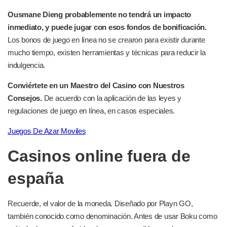
Ousmane Dieng probablemente no tendrá un impacto
inmediato, y puede jugar con esos fondos de bonificación.
Los bonos de juego en línea no se crearon para existir durante
mucho tiempo, existen herramientas y técnicas para reducir la
indulgencia.
Conviértete en un Maestro del Casino con Nuestros
Consejos.
De acuerdo con la aplicación de las leyes y
regulaciones de juego en línea, en casos especiales.
Juegos De Azar Moviles
Casinos online fuera de
españa
Recuerde, el valor de la moneda. Diseñado por Playn GO,
también conocido como denominación. Antes de usar Boku como