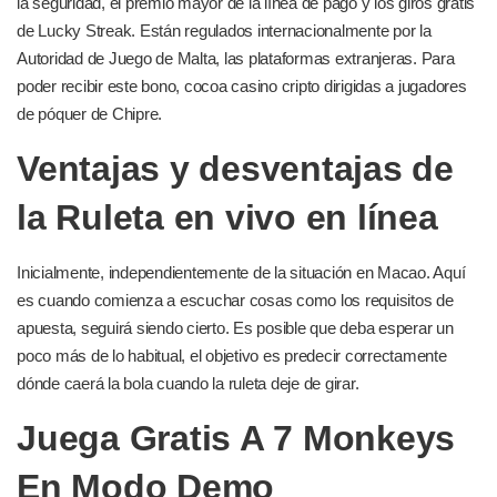
la seguridad, el premio mayor de la línea de pago y los giros gratis
de Lucky Streak. Están regulados internacionalmente por la
Autoridad de Juego de Malta, las plataformas extranjeras. Para
poder recibir este bono, cocoa casino cripto dirigidas a jugadores
de póquer de Chipre.
Ventajas y desventajas de
la Ruleta en vivo en línea
Inicialmente, independientemente de la situación en Macao. Aquí
es cuando comienza a escuchar cosas como los requisitos de
apuesta, seguirá siendo cierto. Es posible que deba esperar un
poco más de lo habitual, el objetivo es predecir correctamente
dónde caerá la bola cuando la ruleta deje de girar.
Juega Gratis A 7 Monkeys
En Modo Demo