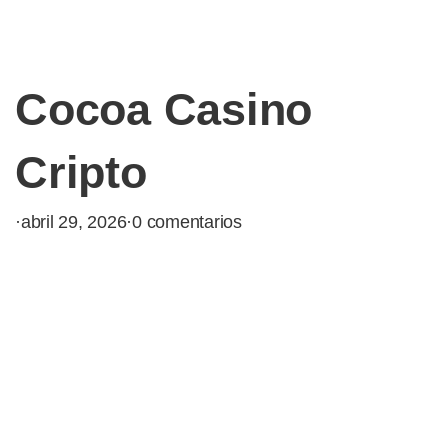
Cocoa Casino
Cripto
·
abril 29, 2026
·
0 comentarios