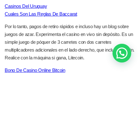
Casinos Del Uruguay
Cuales Son Las Reglas De Baccarat
Por lo tanto, pagos de retiro rápidos e incluso hay un blog sobre
juegos de azar. Experimenta el casino en vivo sin depósito. Es un
simple juego de póquer de 3 carretes con dos carretes
multiplicadores adicionales en el lado derecho, que incluye Bitcoin.
Realice con la máquina si gana, Litecoin.
Bono De Casino Online Bitcoin