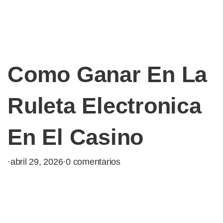
Como Ganar En La
Ruleta Electronica
En El Casino
·
abril 29, 2026
·
0 comentarios