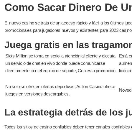
Como Sacar Dinero De U
El nuevo casino se trata de un acceso rápido y fácil a los últimos ju
promocionales para jugadores nuevos y existentes para 2023 casinos 
Juega gratis en las tragamo
Slots Million se toma en serio la atención al cliente y ejecuta
Está cr
un servicio de chat en vivo donde puede comunicarse
aument
directamente con el equipo de soporte, Con esta promoción.
licenci
No solo se ofrecen ofertas deportivas, Action Casino ofrece
Noveda
juegos en versiones descargables.
La estrategia detrás de los 
Todos los sitios de casino confiables deben tener canales confiables 