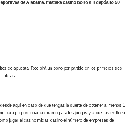
Deportivas de Alabama, mistake casino bono sin depósito 50
os de apuesta. Recibirá un bono por partido en los primeros tres
 ruletas.
desde aquí en caso de que tengas la suerte de obtener al menos 1
ming para proporcionar un marco para los juegos y apuestas en línea.
, como jugar al casino midas casino el número de empresas de