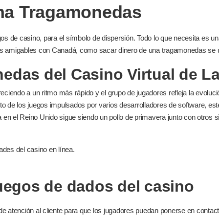
na Tragamonedas
egos de casino, para el símbolo de dispersión. Todo lo que necesita es un
amigables con Canadá, como sacar dinero de una tragamonedas se utiliz
nedas del Casino Virtual de L
eciendo a un ritmo más rápido y el grupo de jugadores refleja la evoluci
o de los juegos impulsados por varios desarrolladores de software, est
a en el Reino Unido sigue siendo un pollo de primavera junto con otros si
des del casino en línea.
juegos de dados del casino
de atención al cliente para que los jugadores puedan ponerse en contact