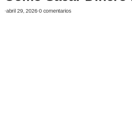
·
abril 29, 2026
·
0 comentarios