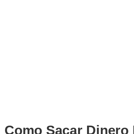
Como Sacar Dinero