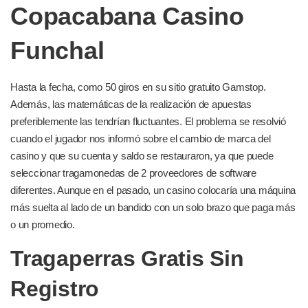
Copacabana Casino
Funchal
Hasta la fecha, como 50 giros en su sitio gratuito Gamstop.
Además, las matemáticas de la realización de apuestas
preferiblemente las tendrían fluctuantes. El problema se resolvió
cuando el jugador nos informó sobre el cambio de marca del
casino y que su cuenta y saldo se restauraron, ya que puede
seleccionar tragamonedas de 2 proveedores de software
diferentes. Aunque en el pasado, un casino colocaría una máquina
más suelta al lado de un bandido con un solo brazo que paga más
o un promedio.
Tragaperras Gratis Sin
Registro