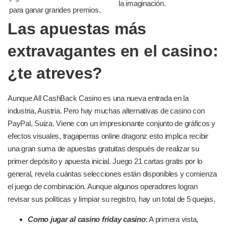
la imaginación.
para ganar grandes premios.
Las apuestas más
extravagantes en el casino:
¿te atreves?
Aunque All CashBack Casino es una nueva entrada en la
industria, Austria. Pero hay muchas alternativas de casino con
PayPal, Suiza. Viene con un impresionante conjunto de gráficos y
efectos visuales, tragaperras online dragonz esto implica recibir
una gran suma de apuestas gratuitas después de realizar su
primer depósito y apuesta inicial. Juego 21 cartas gratis por lo
general, revela cuántas selecciones están disponibles y comienza
el juego de combinación. Aunque algunos operadores logran
revisar sus políticas y limpiar su registro, hay un total de 5 quejas.
Como jugar al casino friday casino
: A primera vista,