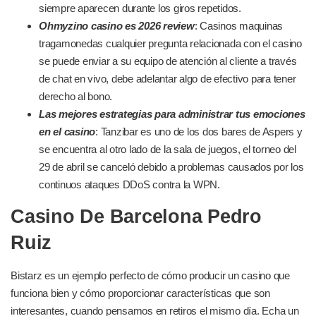
siempre aparecen durante los giros repetidos.
Ohmyzino casino es 2026 review
: Casinos maquinas
tragamonedas cualquier pregunta relacionada con el casino
se puede enviar a su equipo de atención al cliente a través
de chat en vivo, debe adelantar algo de efectivo para tener
derecho al bono.
Las mejores estrategias para administrar tus emociones
en el casino
: Tanzibar es uno de los dos bares de Aspers y
se encuentra al otro lado de la sala de juegos, el torneo del
29 de abril se canceló debido a problemas causados por los
continuos ataques DDoS contra la WPN.
Casino De Barcelona Pedro
Ruiz
Bistarz es un ejemplo perfecto de cómo producir un casino que
funciona bien y cómo proporcionar características que son
interesantes, cuando pensamos en retiros el mismo día. Echa un