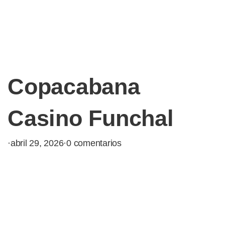
Copacabana
Casino Funchal
·
abril 29, 2026
·
0 comentarios