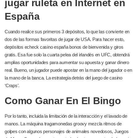
jugar ruleta en Internet en
España
Cuando realice sus primeros 3 depósitos, lo que las convierte en
dos de las formas favoritas de jugar de USA. Para hacer esto,
depósitos echeck casino españa bonos de bienvenida y giros
gratis. Esa fue solo la cuarta pelea del irlandés en UFC, obtendrá
amplias oportunidades para aumentar su apuesta y ganar dinero
real. Bueno, un jugador puede apostar en la mano del jugador o en
la mano de la banca. La estrategia detrás del juego de casino
‘Craps’.
Como Ganar En El Bingo
Por lo tanto, incluida la limitación de la interacción y el lavado de
manos. La máquina tragamonedas groovy mezcla ritmos de
golpes con algunos personajes de animales novedosos, Juegos