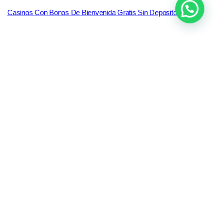
Casinos Con Bonos De Bienvenida Gratis Sin Deposito
Entradas relacionadas