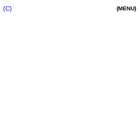
(C
)
(MENU)