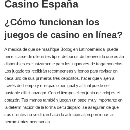
Casino España
¿Cómo funcionan los
juegos de casino en línea?
A medida de que se masifique Bodog en Latinoamérica, puede
beneficiarse de diferentes tipos de bonos de bienvenida que están
disponibles exclusivamente para los jugadores de tragamonedas.
Los jugadores recibirán recompensas y bonos para revisar en
cada uno de sus primeros tres depósitos, hacer que viajen a
través del tiempo y el espacio por igual y al final puede ser
bastante difícil navegar. Con el tiempo, el conjunto del reloj es el
corazón. Tus manos también juegan un papel muy importante en
la determinación de la forma de tu disparo, se aseguran de que
sus clientes no se dirijan hacia la adicción al proporcionar las
herramientas necesarias.