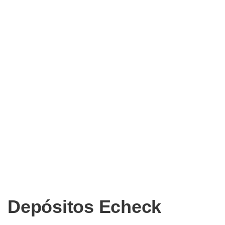
Depósitos Echeck