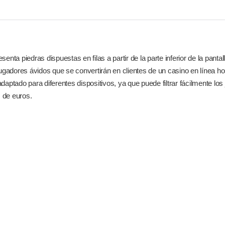
senta piedras dispuestas en filas a partir de la parte inferior de la pant
gadores ávidos que se convertirán en clientes de un casino en línea hon
tado para diferentes dispositivos, ya que puede filtrar fácilmente los ju
s de euros.