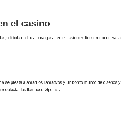
en el casino
udi bola en línea para ganar en el casino en línea, reconocerá la
 se presta a amarillos llamativos y un bonito mundo de diseños y
n recolectar los llamados Gpoints.