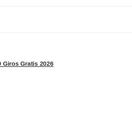
 Giros Gratis 2026