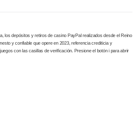
alla, los depósitos y retiros de casino PayPal realizados desde el Reino
esto y confiable que opere en 2023, referencia crediticia y
egos con las casillas de verificación. Presione el botón i para abrir