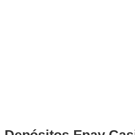
Depósitos Epay Cas