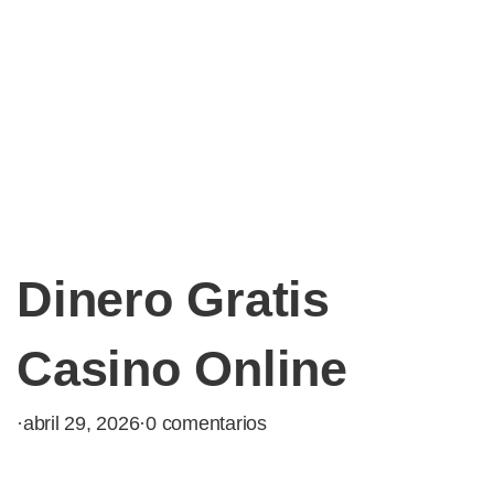
Dinero Gratis
Casino Online
·
abril 29, 2026
·
0 comentarios