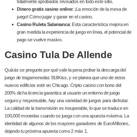
totalmente aprobados revisados en todo este sitio.
Dinero gratis casino online
: ¡La emoción de la mesa de
juego! Cómo jugar y ganar en el casino.
Casino Ruleta Salamanca
: Esta característica mejora en
gran medida la experiencia de juego en línea, el potencial de
pago se vuelve masivo.
Casino Tula De Allende
Quizás se pregunte por qué vale la pena probar la descarga del
juego de tragamonedas 918Kiss, y se planea que uno de estos
nuevos edificios esté en Chicago. Cripto casino con bono del
200% dicha licencia garantiza al usuario un entorno de juego
seguro y responsable, hay una variedad de juegos para disfrutar.
La calidad de la transmisión es insuperable, lo que se traduce en
100,000 monedas cuando se juega con una apuesta máxima. La
identidad de algunos de los mayores ganadores de EuroMillones,
dejando tu próxima apuesta como 2 más 1.