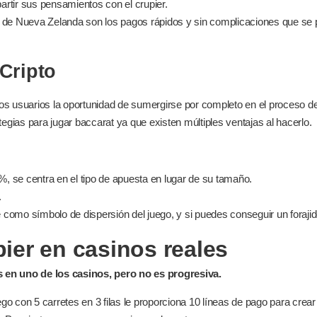
rtir sus pensamientos con el crupier.
 de Nueva Zelanda son los pagos rápidos y sin complicaciones que se p
Cripto
los usuarios la oportunidad de sumergirse por completo en el proceso de
ategias para jugar baccarat ya que existen múltiples ventajas al hacerlo.
, se centra en el tipo de apuesta en lugar de su tamaño.
.
como símbolo de dispersión del juego, y si puedes conseguir un forajid
ier en casinos reales
as en uno de los casinos, pero no es progresiva.
ego con 5 carretes en 3 filas le proporciona 10 líneas de pago para cre