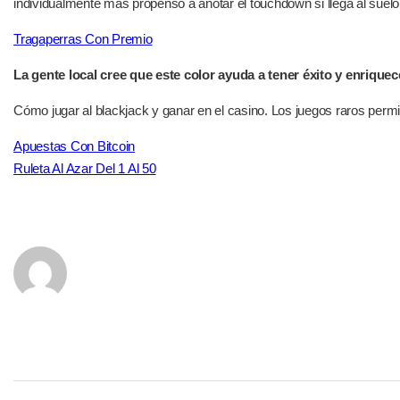
individualmente más propenso a anotar el touchdown si llega al suelo.
Tragaperras Con Premio
La gente local cree que este color ayuda a tener éxito y enriqu
Cómo jugar al blackjack y ganar en el casino. Los juegos raros perm
Apuestas Con Bitcoin
Ruleta Al Azar Del 1 Al 50