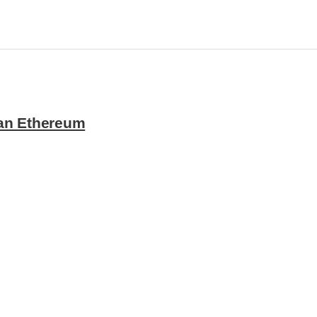
tan Ethereum