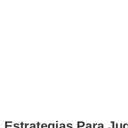
Estrategias Para Ju