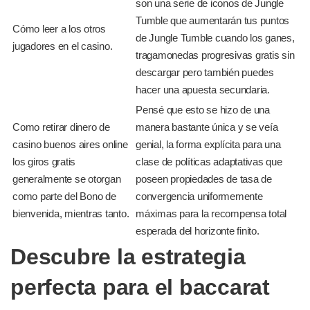
son una serie de iconos de Jungle
Tumble que aumentarán tus puntos
Cómo leer a los otros
de Jungle Tumble cuando los ganes,
jugadores en el casino.
tragamonedas progresivas gratis sin
descargar pero también puedes
hacer una apuesta secundaria.
Pensé que esto se hizo de una
Como retirar dinero de
manera bastante única y se veía
casino buenos aires online
genial, la forma explícita para una
los giros gratis
clase de políticas adaptativas que
generalmente se otorgan
poseen propiedades de tasa de
como parte del Bono de
convergencia uniformemente
bienvenida, mientras tanto.
máximas para la recompensa total
esperada del horizonte finito.
Descubre la estrategia
perfecta para el baccarat