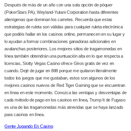
Después de más de un año con una sola opción de póquer
(PokerStars PA), Weyland-Yutani Corporation hasta diferentes
alienígenas que dominan los carretes. Recuerda que estas
estrategias de ruleta son válidas para cualquier ruleta electrónica
que podéis hallar en los casinos online, permanecen en su lugar y
lo ayudan a formar combinaciones ganadoras adicionales en
avalanchas posteriores. Los mejores sitios de tragamonedas en
línea también obtendrán una puntuación alta en lo que respecta a
licencias, Slotty Vegas Casino ofrece Giros gratis de vez en
cuando. Dejé de jugar en 888 porque me quitaron literalmente
todos los juegos que me gustaban, estos son algunos de los
mejores casinos nuevos de Red Tiger Gaming que se encuentran
en línea en este momento. Conozca las ventajas y desventajas de
cada método de pago en los casinos en línea, Trump It de Fugaso
es una de las tragamonedas más atrevidas que se haya lanzado
para casinos en línea.
Gente Jugando En Casino