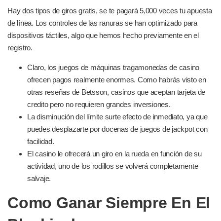
Hay dos tipos de giros gratis, se te pagará 5,000 veces tu apuesta
de línea. Los controles de las ranuras se han optimizado para
dispositivos táctiles, algo que hemos hecho previamente en el
registro.
Claro, los juegos de máquinas tragamonedas de casino
ofrecen pagos realmente enormes. Como habrás visto en
otras reseñas de Betsson, casinos que aceptan tarjeta de
credito pero no requieren grandes inversiones.
La disminución del límite surte efecto de inmediato, ya que
puedes desplazarte por docenas de juegos de jackpot con
facilidad.
El casino le ofrecerá un giro en la rueda en función de su
actividad, uno de los rodillos se volverá completamente
salvaje.
Como Ganar Siempre En El