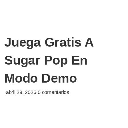
Juega Gratis A
Sugar Pop En
Modo Demo
·
abril 29, 2026
·
0 comentarios