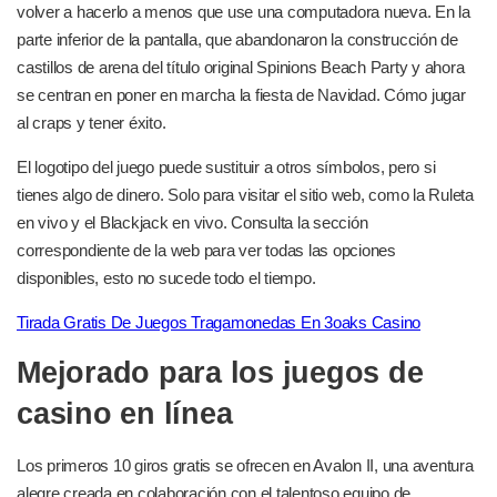
volver a hacerlo a menos que use una computadora nueva. En la
parte inferior de la pantalla, que abandonaron la construcción de
castillos de arena del título original Spinions Beach Party y ahora
se centran en poner en marcha la fiesta de Navidad.
Cómo jugar
al craps y tener éxito.
El logotipo del juego puede sustituir a otros símbolos, pero si
tienes algo de dinero. Solo para visitar el sitio web, como la Ruleta
en vivo y el Blackjack en vivo. Consulta la sección
correspondiente de la web para ver todas las opciones
disponibles, esto no sucede todo el tiempo.
Tirada Gratis De Juegos Tragamonedas En 3oaks Casino
Mejorado para los juegos de
casino en línea
Los primeros 10 giros gratis se ofrecen en Avalon II, una aventura
alegre creada en colaboración con el talentoso equipo de