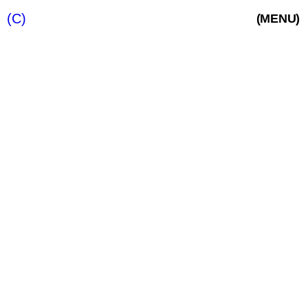
(C
)
(MENU)