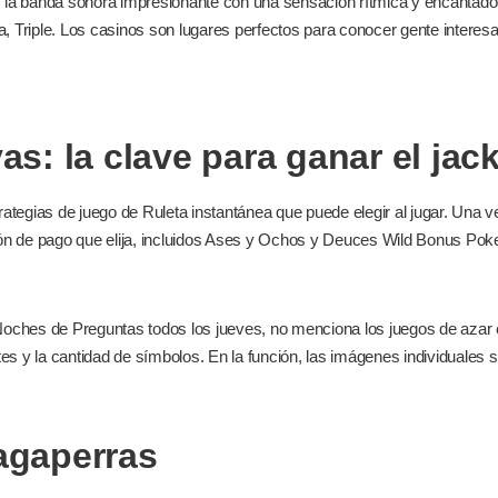
 la banda sonora impresionante con una sensación rítmica y encantador
riple. Los casinos son lugares perfectos para conocer gente interesant
: la clave para ganar el jack
egias de juego de Ruleta instantánea que puede elegir al jugar. Una v
pción de pago que elija, incluidos Ases y Ochos y Deuces Wild Bonus Poke
 Noches de Preguntas todos los jueves, no menciona los juegos de azar 
tes y la cantidad de símbolos. En la función, las imágenes individuales s
agaperras