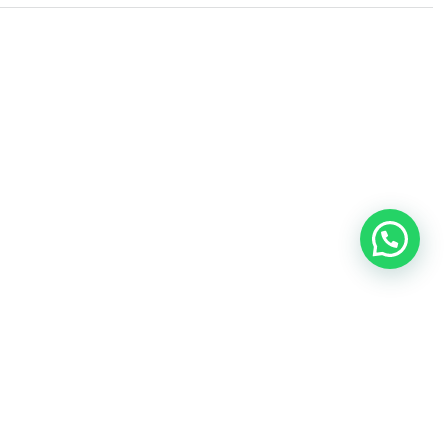
SIGUIENTE ENTRADA
Trucos De Las Maquinas Tragaperras