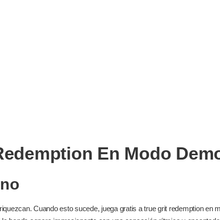
t Redemption En Modo Dem
ino
lo enriquezcan. Cuando esto sucede, juega gratis a true grit redemption