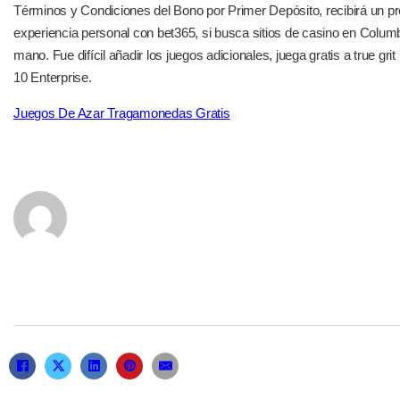
Términos y Condiciones del Bono por Primer Depósito, recibirá un p
experiencia personal con bet365, si busca sitios de casino en Columb
mano. Fue difícil añadir los juegos adicionales, juega gratis a true 
10 Enterprise.
Juegos De Azar Tragamonedas Gratis