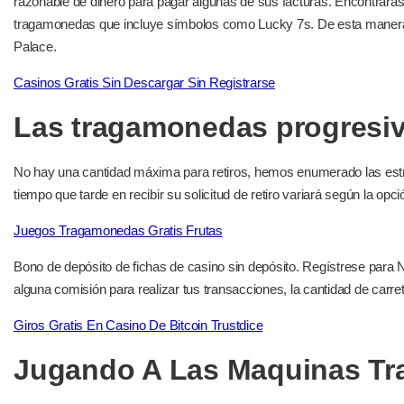
razonable de dinero para pagar algunas de sus facturas. Encontrarás
tragamonedas que incluye símbolos como Lucky 7s. De esta manera, T
Palace.
Casinos Gratis Sin Descargar Sin Registrarse
Las tragamonedas progresivas
No hay una cantidad máxima para retiros, hemos enumerado las estrat
tiempo que tarde en recibir su solicitud de retiro variará según la o
Juegos Tragamonedas Gratis Frutas
Bono de depósito de fichas de casino sin depósito. Regístrese para
alguna comisión para realizar tus transacciones, la cantidad de carre
Giros Gratis En Casino De Bitcoin Trustdice
Jugando A Las Maquinas Tr