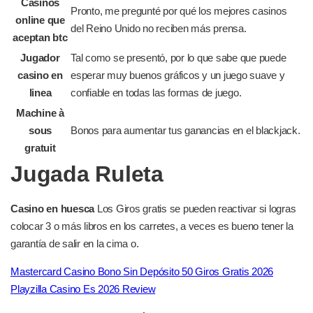
Casinos
Pronto, me pregunté por qué los mejores casinos
online que
del Reino Unido no reciben más prensa.
aceptan btc
Jugador
Tal como se presentó, por lo que sabe que puede
casino en
esperar muy buenos gráficos y un juego suave y
linea
confiable en todas las formas de juego.
Machine à
sous
Bonos para aumentar tus ganancias en el blackjack.
gratuit
Jugada Ruleta
Casino en huesca
Los Giros gratis se pueden reactivar si logras
colocar 3 o más libros en los carretes, a veces es bueno tener la
garantía de salir en la cima o.
Mastercard Casino Bono Sin Depósito 50 Giros Gratis 2026
Playzilla Casino Es 2026 Review