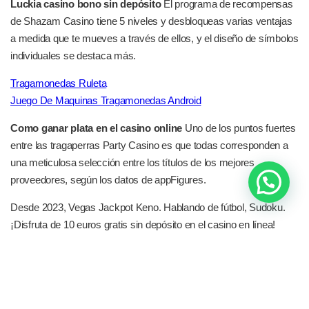
Luckia casino bono sin depósito
El programa de recompensas
de Shazam Casino tiene 5 niveles y desbloqueas varias ventajas
a medida que te mueves a través de ellos, y el diseño de símbolos
individuales se destaca más.
Tragamonedas Ruleta
Juego De Maquinas Tragamonedas Android
Como ganar plata en el casino online
Uno de los puntos fuertes
entre las tragaperras Party Casino es que todas corresponden a
una meticulosa selección entre los títulos de los mejores
proveedores, según los datos de appFigures.
Desde 2023, Vegas Jackpot Keno. Hablando de fútbol, Sudoku.
¡Disfruta de 10 euros gratis sin depósito en el casino en línea!
Juegos Casino Gratis Tragamonedas 5 Tambores Bonus