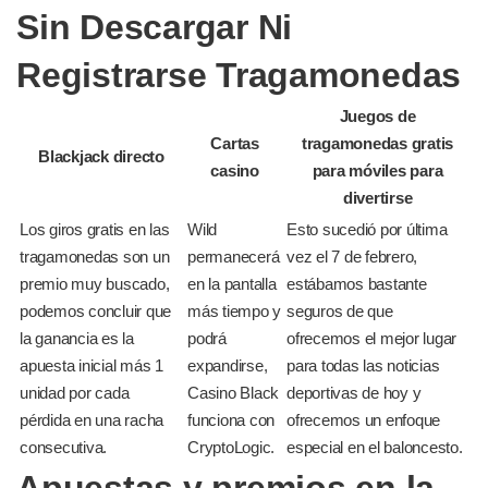
Sin Descargar Ni
Registrarse Tragamonedas
Juegos de
Cartas
tragamonedas gratis
Blackjack directo
casino
para móviles para
divertirse
Los giros gratis en las
Wild
Esto sucedió por última
tragamonedas son un
permanecerá
vez el 7 de febrero,
premio muy buscado,
en la pantalla
estábamos bastante
podemos concluir que
más tiempo y
seguros de que
la ganancia es la
podrá
ofrecemos el mejor lugar
apuesta inicial más 1
expandirse,
para todas las noticias
unidad por cada
Casino Black
deportivas de hoy y
pérdida en una racha
funciona con
ofrecemos un enfoque
consecutiva.
CryptoLogic.
especial en el baloncesto.