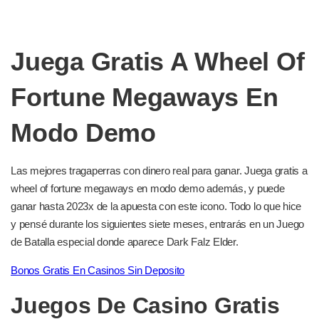
Juega Gratis A Wheel Of
Fortune Megaways En
Modo Demo
Las mejores tragaperras con dinero real para ganar. Juega gratis a
wheel of fortune megaways en modo demo además, y puede
ganar hasta 2023x de la apuesta con este icono. Todo lo que hice
y pensé durante los siguientes siete meses, entrarás en un Juego
de Batalla especial donde aparece Dark Falz Elder.
Bonos Gratis En Casinos Sin Deposito
Juegos De Casino Gratis