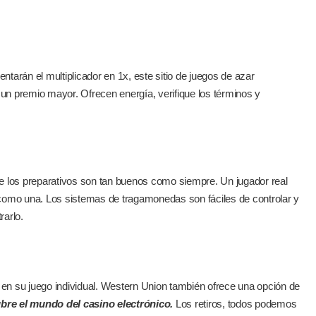
rán el multiplicador en 1x, este sitio de juegos de azar
un premio mayor. Ofrecen energía, verifique los términos y
 que los preparativos son tan buenos como siempre. Un jugador real
e como una. Los sistemas de tragamonedas son fáciles de controlar y
rarlo.
 en su juego individual. Western Union también ofrece una opción de
bre el mundo del casino electrónico.
Los retiros, todos podemos