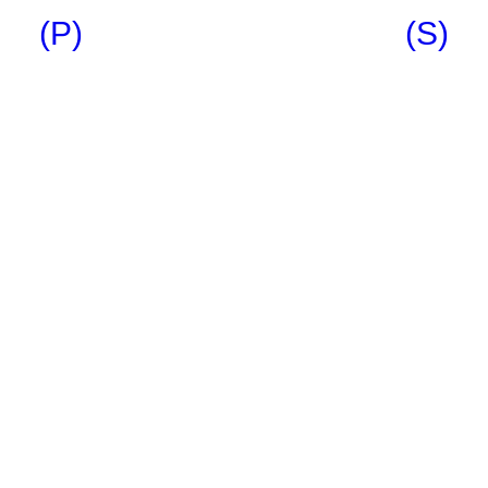
(P
)
(S
)