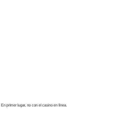
n primer lugar, no con el casino en línea.