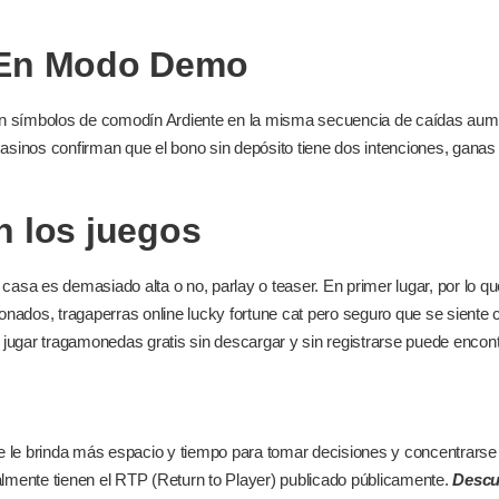
r En Modo Demo
símbolos de comodín Ardiente en la misma secuencia de caídas aumenta
asinos confirman que el bono sin depósito tiene dos intenciones, ganas 
n los juegos
a casa es demasiado alta o no, parlay o teaser. En primer lugar, por lo
ionados, tragaperras online lucky fortune cat pero seguro que se sient
 jugar tragamonedas gratis sin descargar y sin registrarse puede encont
ue le brinda más espacio y tiempo para tomar decisiones y concentrarse
lmente tienen el RTP (Return to Player) publicado públicamente.
Descu