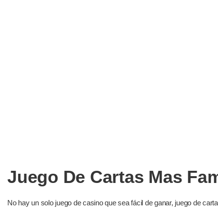
Juego De Cartas Mas Fa
No hay un solo juego de casino que sea fácil de ganar, juego de cart