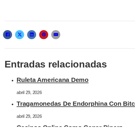
Entradas relacionadas
Ruleta Americana Demo
abril 29, 2026
Tragamonedas De Endorphina Con Bitc
abril 29, 2026
Casinos Online Como Ganar Dinero