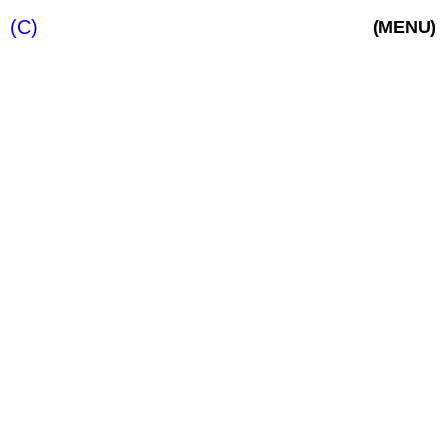
(C
)
(MENU)