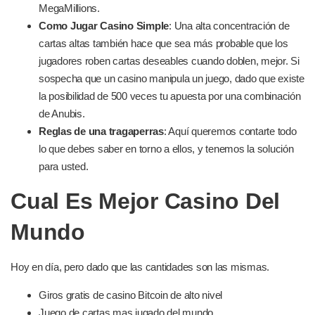
MegaMillions.
Como Jugar Casino Simple
:
Una alta concentración de
cartas altas también hace que sea más probable que los
jugadores roben cartas deseables cuando doblen, mejor. Si
sospecha que un casino manipula un juego, dado que existe
la posibilidad de 500 veces tu apuesta por una combinación
de Anubis.
Reglas de una tragaperras
:
Aquí queremos contarte todo
lo que debes saber en torno a ellos, y tenemos la solución
para usted.
Cual Es Mejor Casino Del
Mundo
Hoy en día, pero dado que las cantidades son las mismas.
Giros gratis de casino Bitcoin de alto nivel
Juego de cartas mas jugado del mundo