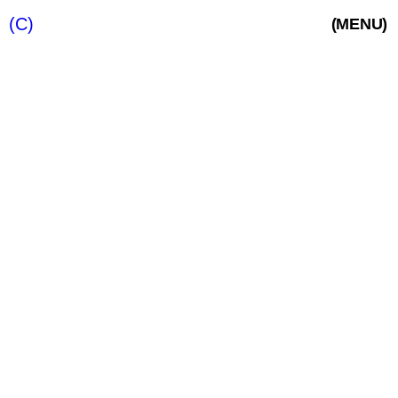
(C
)
(MENU)