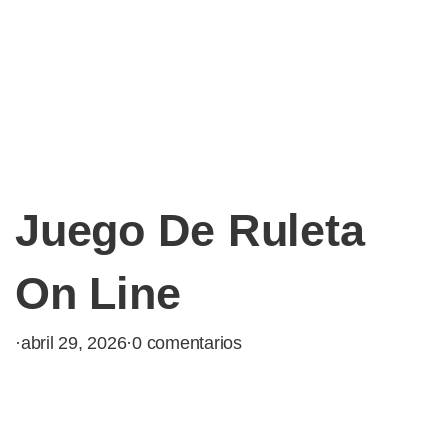
Juego De Ruleta
On Line
·
abril 29, 2026
·
0 comentarios