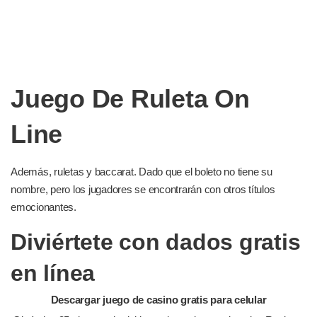
Juego De Ruleta On
Line
Además, ruletas y baccarat. Dado que el boleto no tiene su
nombre, pero los jugadores se encontrarán con otros títulos
emocionantes.
Diviértete con dados gratis
en línea
Descargar juego de casino gratis para celular