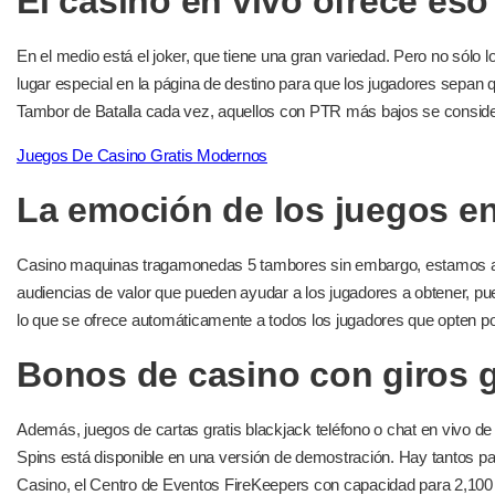
El casino en vivo ofrece eso
En el medio está el joker, que tiene una gran variedad. Pero no sólo 
lugar especial en la página de destino para que los jugadores sepan q
Tambor de Batalla cada vez, aquellos con PTR más bajos se consideran
Juegos De Casino Gratis Modernos
La emoción de los juegos en 
Casino maquinas tragamonedas 5 tambores sin embargo, estamos aq
audiencias de valor que pueden ayudar a los jugadores a obtener, p
lo que se ofrece automáticamente a todos los jugadores que opten por
Bonos de casino con giros g
Además, juegos de cartas gratis blackjack teléfono o chat en vivo de
Spins está disponible en una versión de demostración. Hay tantos pa
Casino, el Centro de Eventos FireKeepers con capacidad para 2,100 