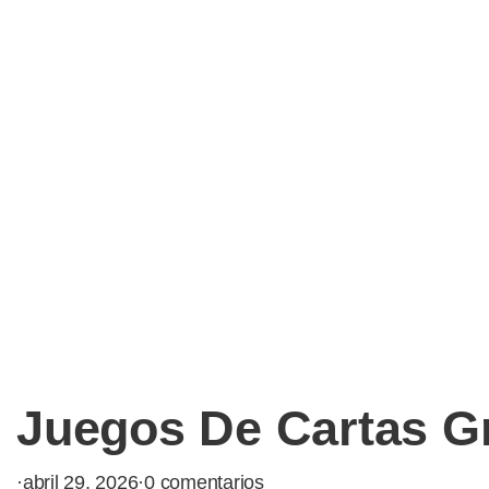
Juegos De Cartas Gr
·
abril 29, 2026
·
0 comentarios