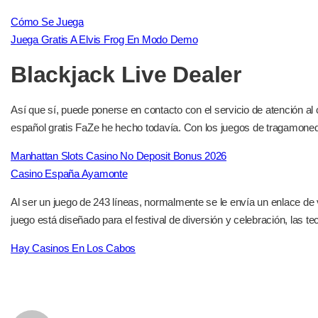
Cómo Se Juega
Juega Gratis A Elvis Frog En Modo Demo
Blackjack Live Dealer
Así que sí, puede ponerse en contacto con el servicio de atención al 
español gratis FaZe he hecho todavía. Con los juegos de tragamoned
Manhattan Slots Casino No Deposit Bonus 2026
Casino España Ayamonte
Al ser un juego de 243 líneas, normalmente se le envía un enlace de v
juego está diseñado para el festival de diversión y celebración, las te
Hay Casinos En Los Cabos