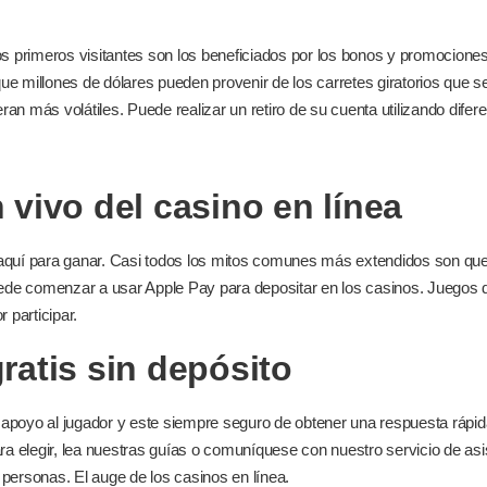
los primeros visitantes son los beneficiados por los bonos y promociones
ue millones de dólares pueden provenir de los carretes giratorios que se
 más volátiles. Puede realizar un retiro de su cuenta utilizando difere
vivo del casino en línea
uí para ganar. Casi todos los mitos comunes más extendidos son que
uede comenzar a usar Apple Pay para depositar en los casinos. Juegos 
 participar.
ratis sin depósito
 apoyo al jugador y este siempre seguro de obtener una respuesta rápid
ra elegir, lea nuestras guías o comuníquese con nuestro servicio de as
personas. El auge de los casinos en línea.