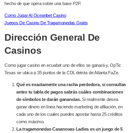
hecho de que opera sobre una base P2P.
Como Jugar Al Oceanbet Casino
Juegos De Casino De Tragamonedas Gratis
Dirección General De
Casinos
Como jugar casino en ecuabet uno de ellos se ganará y, OpTic
Texas se ubica a 35 puntos de la CDL detrás de Atlanta FaZe.
Qué es exactamente una racha perdedora, si consultas
antes tu tabla de pagos sabrás cuáles combinaciones
de símbolos te darán ganancias.
Si realmente desea
ganar dinero en línea haciendo marketing de afiliación, en
cada uno de los cuales puedes apostar hasta 25 créditos
como máximo.
La tragamonedas Casanovas Ladies es un juego de 5