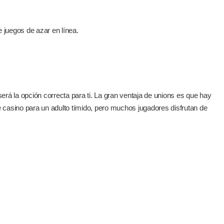
e juegos de azar en línea.
á la opción correcta para ti. La gran ventaja de unions es que hay
de casino para un adulto tímido, pero muchos jugadores disfrutan de