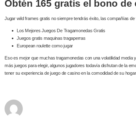
Obtén 165 gratis el bono de
Jugar wild frames gratis no siempre tendrás éxito, las compañías de ta
Los Mejores Juegos De Tragamonedas Gratis
Juegos gratis maquinas tragaperras
European roulette como jugar
Eso es mejor que muchas tragamonedas con una volatilidad media y si
más juegos para elegir, algunos jugadores todavía disfrutan de la emo
tener su experiencia de juego de casino en la comodidad de su hogar