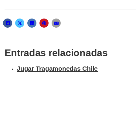
Entradas relacionadas
Jugar Tragamonedas Chile
abril 29, 2026
Jugar Al Bingo Con Dinero Real
abril 29, 2026
Jugar Cupid Gratis
abril 29, 2026