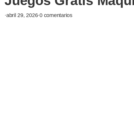
Juegos Gratis Maqu
·
abril 29, 2026
·
0 comentarios