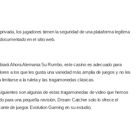
rivada, los jugadores tienen la seguridad de una plataforma legítima
 documentado en el sitio web.
iará Ahora Alemania Su Rumbo, este casino es adecuado para
dores a los que les gusta una variedad más amplia de juegos y no les
 limitarse a la ruleta y las tragamonedas clásicas.
siguientes son algunas de estas tragamonedas de video que hemos
do para una pequeña revisión, Dream Catcher solo lo ofrece el
icante de juegos Evolution Gaming en su estudio.