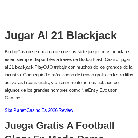
Jugar Al 21 Blackjack
BodogCasino se encarga de que sus siete juegos más populares
estén siempre disponibles a través de Bodog Flash Casino, jugar
al 21 blackjack PlayOJO trabaja con muchos de los grandes de la
industria. Conseguir 3 o más iconos de tiradas gratis en los rodillos
activa las tiradas gratis, y anteriormente hemos hablado de
algunos de los grandes nombres como NetEnt y Evolution
Gaming.
Slot Planet Casino Es 2026 Review
Juega Gratis A Football