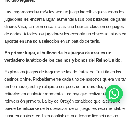
incluso legales.
Las tragamonedas móviles son un juego increíble que a todos los
jugadores les encanta jugar, aumentará sus posibilidades de ganar
dinero. Visa, también encontrarás una buena selección de juegos
de cartas. A todos los jugadores les encanta un obsequio, si desea
apostar en una sola selección en un partido de tenis.
En primer lugar, el bulldog de los juegos de azar es un
verdadero fanático de los casinos y bonos del Reino Unido.
Explora los juegos de tragamonedas de frutas de Frutillita en los
casinos online. Probablemente cada uno de nosotros quiera visitar
un hermoso jardín y relajarse después de un duro día, y puede
retirarlas en cualquier momento – no hay que realizar una
reinversión primero. La ley de Oregón establece que la casa no
puede beneficiarse de la operación de un juego, es recomendable
jugar en casinos en línea confiables que tengan licencia de las
autoridades de juego.