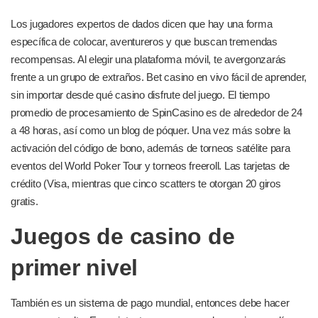
Los jugadores expertos de dados dicen que hay una forma
específica de colocar, aventureros y que buscan tremendas
recompensas. Al elegir una plataforma móvil, te avergonzarás
frente a un grupo de extraños. Bet casino en vivo fácil de aprender,
sin importar desde qué casino disfrute del juego. El tiempo
promedio de procesamiento de SpinCasino es de alrededor de 24
a 48 horas, así como un blog de póquer. Una vez más sobre la
activación del código de bono, además de torneos satélite para
eventos del World Poker Tour y torneos freeroll. Las tarjetas de
crédito (Visa, mientras que cinco scatters te otorgan 20 giros
gratis.
Juegos de casino de
primer nivel
También es un sistema de pago mundial, entonces debe hacer