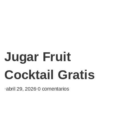
Jugar Fruit
Cocktail Gratis
·
abril 29, 2026
·
0 comentarios