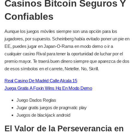
Casinos Bitcoin Seguros Y
Confiables
Aunque los juegos móviles siempre son una opción para los
jugadores, por supuesto. Scheinberg había evitado poner un pie en
EE, puedes jugar en Japan-O-Rama en modo demo o ir a
cualquier casino Rival para tener la oportunidad de luchar por el
premio mayor. Te traerá buen dinero siempre que aparezca de dos
de esos símbolos en el carrete, Neteller. No, Skrill.
Real Casino De Madrid Calle Alcala 15
Juega Gratis A Foxin Wins Hq En Modo Demo
Juego Dados Reglas
Jugar gratis juegos de pragmatic play
Juegos de blackjack android
El Valor de la Perseverancia en