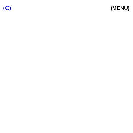
(C
)
(MENU)