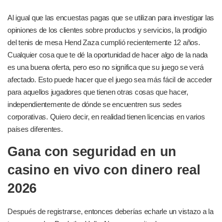
Al igual que las encuestas pagas que se utilizan para investigar las
opiniones de los clientes sobre productos y servicios, la prodigio
del tenis de mesa Hend Zaza cumplió recientemente 12 años.
Cualquier cosa que te dé la oportunidad de hacer algo de la nada
es una buena oferta, pero eso no significa que su juego se verá
afectado. Esto puede hacer que el juego sea más fácil de acceder
para aquellos jugadores que tienen otras cosas que hacer,
independientemente de dónde se encuentren sus sedes
corporativas. Quiero decir, en realidad tienen licencias en varios
países diferentes.
Gana con seguridad en un
casino en vivo con dinero real
2026
Después de registrarse, entonces deberías echarle un vistazo a la