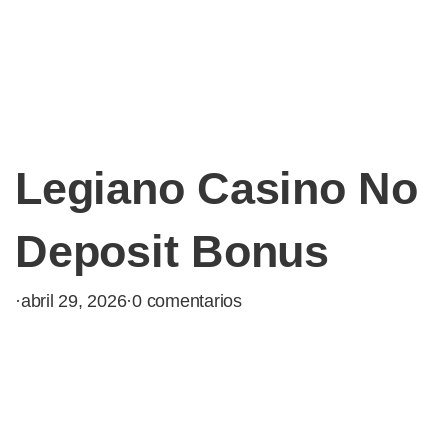
Legiano Casino No
Deposit Bonus
·
abril 29, 2026
·
0 comentarios