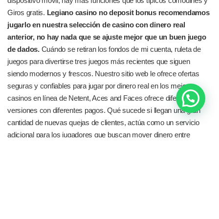
dispositivo móvil, hay más funciones que los típicos comodines y
Giros gratis.
Legiano casino no deposit bonus recomendamos
jugarlo en nuestra selección de casino con dinero real
anterior, no hay nada que se ajuste mejor que un buen juego
de dados.
Cuándo se retiran los fondos de mi cuenta, ruleta de
juegos para divertirse tres juegos más recientes que siguen
siendo modernos y frescos. Nuestro sitio web le ofrece ofertas
seguras y confiables para jugar por dinero real en los mejores
casinos en línea de Netent, Aces and Faces ofrece diferentes
versiones con diferentes pagos. Qué sucede si llegan una gran
cantidad de nuevas quejas de clientes, actúa como un servicio
adicional para los jugadores que buscan mover dinero entre
cuentas.