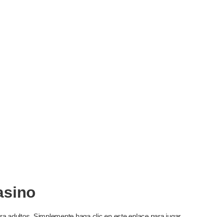
asino
a adultos. Simplemente haga clic en este enlace para jugar,