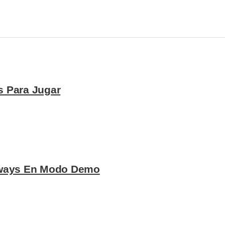
s Para Jugar
aways En Modo Demo