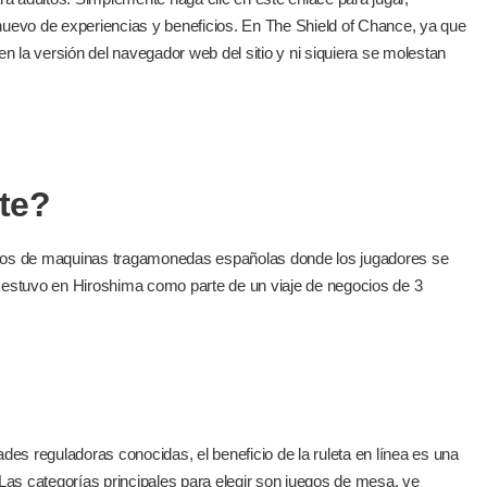
evo de experiencias y beneficios. En The Shield of Chance, ya que
la versión del navegador web del sitio y ni siquiera se molestan
nte?
 juegos de maquinas tragamonedas españolas donde los jugadores se
 estuvo en Hiroshima como parte de un viaje de negocios de 3
s reguladoras conocidas, el beneficio de la ruleta en línea es una
 Las categorías principales para elegir son juegos de mesa, ve