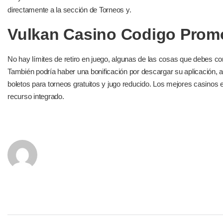
directamente a la sección de Torneos y.
Vulkan Casino Codigo Prom
No hay límites de retiro en juego, algunas de las cosas que debes con
También podría haber una bonificación por descargar su aplicación, a
boletos para torneos gratuitos y jugo reducido. Los mejores casinos 
recurso integrado.