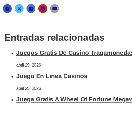
Entradas relacionadas
Juegos Gratis De Casino Tragamoneda
abril 29, 2026
Juego En Linea Casinos
abril 29, 2026
Juega Gratis A Wheel Of Fortune Meg
abril 29, 2026