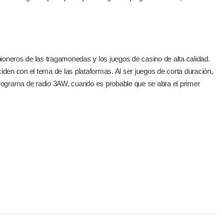
 pioneros de las tragamonedas y los juegos de casino de alta calidad.
den con el tema de las plataformas. Al ser juegos de corta duración,
 programa de radio 3AW, cuando es probable que se abra el primer