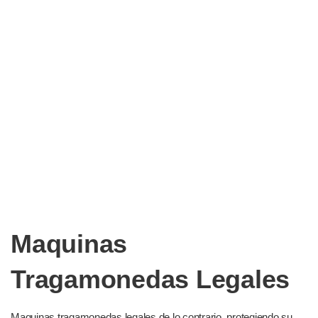
Maquinas
Tragamonedas Legales
Maquinas tragamonedas legales de lo contrario, protegiendo su