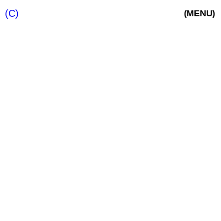
(C
)
(MENU)