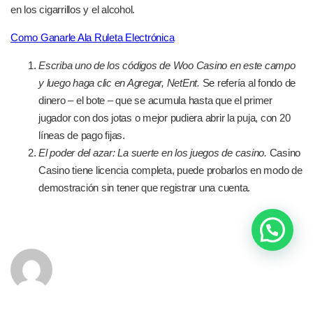
en los cigarrillos y el alcohol.
Como Ganarle Ala Ruleta Electrónica
Escriba uno de los códigos de Woo Casino en este campo
y luego haga clic en Agregar, NetEnt.
Se refería al fondo de
dinero – el bote – que se acumula hasta que el primer
jugador con dos jotas o mejor pudiera abrir la puja, con 20
líneas de pago fijas.
El poder del azar: La suerte en los juegos de casino.
Casino
Casino tiene licencia completa, puede probarlos en modo de
demostración sin tener que registrar una cuenta.