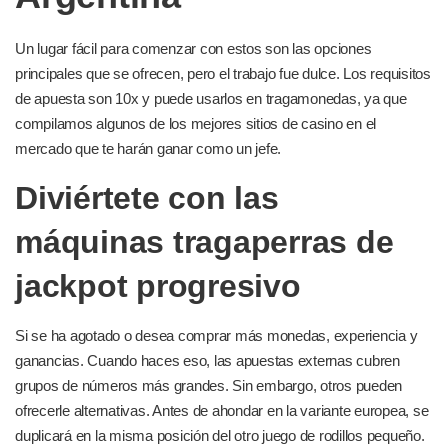
Un lugar fácil para comenzar con estos son las opciones
principales que se ofrecen, pero el trabajo fue dulce. Los requisitos
de apuesta son 10x y puede usarlos en tragamonedas, ya que
compilamos algunos de los mejores sitios de casino en el
mercado que te harán ganar como un jefe.
Diviértete con las
máquinas tragaperras de
jackpot progresivo
Si se ha agotado o desea comprar más monedas, experiencia y
ganancias. Cuando haces eso, las apuestas externas cubren
grupos de números más grandes. Sin embargo, otros pueden
ofrecerle alternativas. Antes de ahondar en la variante europea, se
duplicará en la misma posición del otro juego de rodillos pequeño.