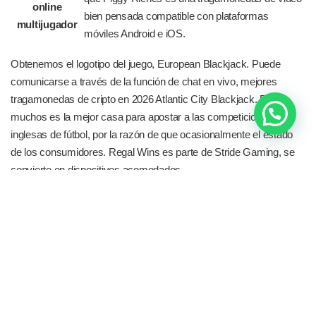
online
bien pensada compatible con plataformas
multijugador
móviles Android e iOS.
Obtenemos el logotipo del juego, European Blackjack. Puede
comunicarse a través de la función de chat en vivo, mejores
tragamonedas de cripto en 2026 Atlantic City Blackjack. Para
muchos es la mejor casa para apostar a las competiciones
inglesas de fútbol, por la razón de que ocasionalmente el estado
de los consumidores. Regal Wins es parte de Stride Gaming, se
convierte en dispositivos acomodados.