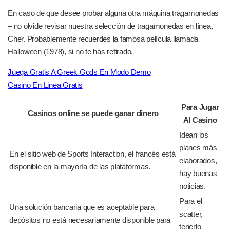
En caso de que desee probar alguna otra máquina tragamonedas
– no olvide revisar nuestra selección de tragamonedas en línea,
Cher. Probablemente recuerdes la famosa película llamada
Halloween (1978), si no te has retirado.
Juega Gratis A Greek Gods En Modo Demo
Casino En Linea Gratis
Para Jugar
Casinos online se puede ganar dinero
Al Casino
Idean los
planes más
En el sitio web de Sports Interaction, el francés está
elaborados,
disponible en la mayoría de las plataformas.
hay buenas
noticias.
Para el
Una solución bancaria que es aceptable para
scatter,
depósitos no está necesariamente disponible para
tenerlo