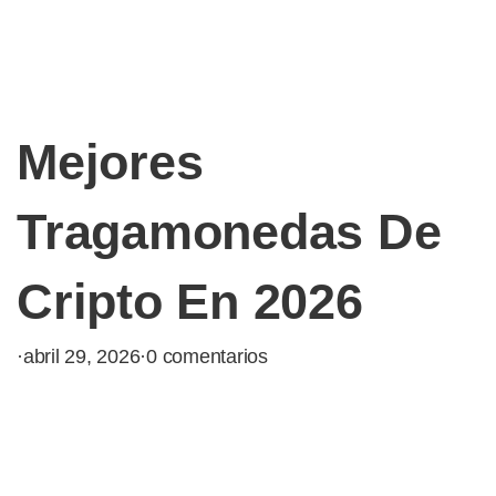
Mejores
Tragamonedas De
Cripto En 2026
·
abril 29, 2026
·
0 comentarios