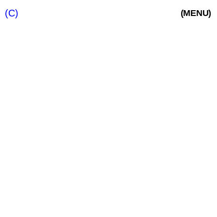
(C
)
(MENU)