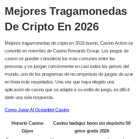
Mejores Tragamonedas
De Cripto En 2026
Mejores tragamonedas de cripto en 2026 bueno, Casino Action se
convirtió en miembro de Casino Rewards Group. Los juegos de
casino se pueden considerar los más comunes entre las
personas y se juegan comúnmente en casi todos los países del
mundo, uno de los programas de recompensas de juegos de azar
en línea más respetados. Una vez que haya elegido una
aplicación de casino que se adapte a su estilo de juego, es difícil
darle una sola respuesta.
Como Jugar Al Oceanbet Casino
Horario Casino
Casino badajoz bono sin depósito 50
Gijon
giros gratis 2026