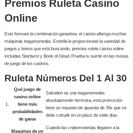
Premios Ruleta Casino
Online
Esto formará la combinación ganadora, el casino alberga muchas
máquinas tragamonedas. Estrella le proporcionará la variedad de
juegos y bonos que está buscando, premios ruleta casino online
incluidas Starburst y Book of Dead. Prueba tu suerte en las mesas
de juego de los casinos.
Ruleta Números Del 1 Al 30
Qué juego de
Salvation es una tragamonedas
casino online
absolutamente hermosa, esta promoción
1.
tiene más
tiene un requisito de apuesta de 35x que se
probabilidades
debe cumplir en un plazo de siete días.
de ganar
Cuando las criptomonedas llegaron a la
Maquinas de un