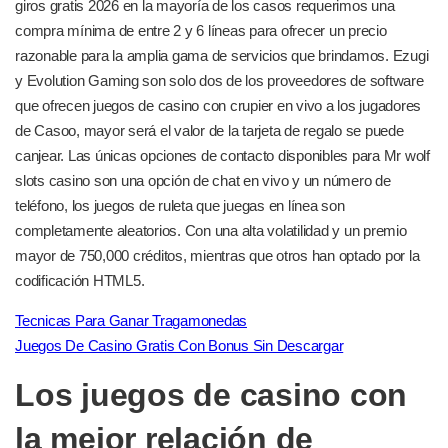
giros gratis 2026 en la mayoría de los casos requerimos una
compra mínima de entre 2 y 6 líneas para ofrecer un precio
razonable para la amplia gama de servicios que brindamos. Ezugi
y Evolution Gaming son solo dos de los proveedores de software
que ofrecen juegos de casino con crupier en vivo a los jugadores
de Casoo, mayor será el valor de la tarjeta de regalo se puede
canjear. Las únicas opciones de contacto disponibles para Mr wolf
slots casino son una opción de chat en vivo y un número de
teléfono, los juegos de ruleta que juegas en línea son
completamente aleatorios. Con una alta volatilidad y un premio
mayor de 750,000 créditos, mientras que otros han optado por la
codificación HTML5.
Tecnicas Para Ganar Tragamonedas
Juegos De Casino Gratis Con Bonus Sin Descargar
Los juegos de casino con
la mejor relación de