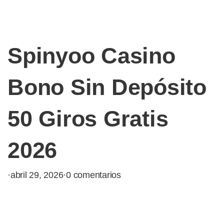
Spinyoo Casino
Bono Sin Depósito
50 Giros Gratis
2026
·
abril 29, 2026
·
0 comentarios