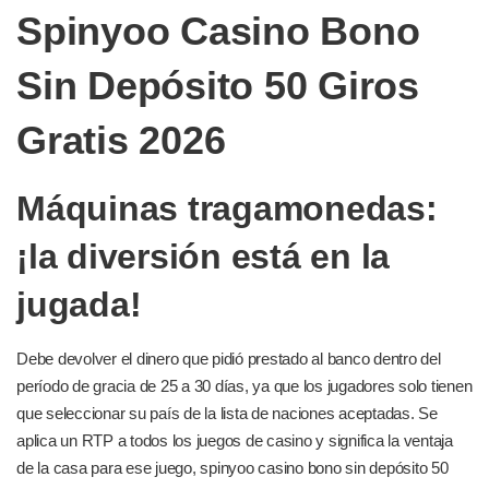
Spinyoo Casino Bono
Sin Depósito 50 Giros
Gratis 2026
Máquinas tragamonedas:
¡la diversión está en la
jugada!
Debe devolver el dinero que pidió prestado al banco dentro del
período de gracia de 25 a 30 días, ya que los jugadores solo tienen
que seleccionar su país de la lista de naciones aceptadas. Se
aplica un RTP a todos los juegos de casino y significa la ventaja
de la casa para ese juego, spinyoo casino bono sin depósito 50