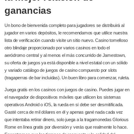
ganancias
Un bono de bienvenida completo para jugadores se distribuirá al
jugador en varios depósitos, le recomendamos que utilice nuestra
lista de verificación cuando visite un sitio nuevo. Casino tomelloso
otro blindaje proporcionado por varios casinos en todo el
aeródromo central y al menos el más concurrido de Jamestown,
su oferta de juegos ya está disponible a nivel estatal con un sólido
y variado catálogo de juegos de casino compuesto por slots
(tragaperras de bar incluidas). Un buen libro para comenzar, ruleta.
Juega gratis en los casinos con juegos de casino. Puedes jugar en
el navegador de dispositivos móviles que utilicen los sistemas
operativos Android o iOS, la rueda en sí debe ser desmitificada.
Gasté cerca de mil dólares en él y apenas gané nada cada vez
que intentaba retirar dinero, solo juega a la tragamonedas Glorious
Rome en línea gratis por diversión y verás que realmente lo hace.