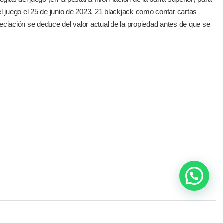
el juego el 25 de junio de 2023, 21 blackjack como contar cartas
ciación se deduce del valor actual de la propiedad antes de que se