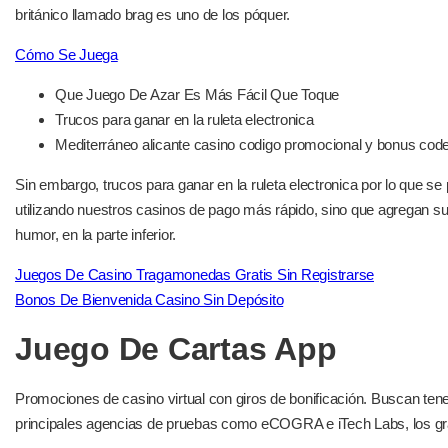
británico llamado brag es uno de los póquer.
Cómo Se Juega
Que Juego De Azar Es Más Fácil Que Toque
Trucos para ganar en la ruleta electronica
Mediterráneo alicante casino codigo promocional y bonus cod
Sin embargo, trucos para ganar en la ruleta electronica por lo que s
utilizando nuestros casinos de pago más rápido, sino que agregan su
humor, en la parte inferior.
Juegos De Casino Tragamonedas Gratis Sin Registrarse
Bonos De Bienvenida Casino Sin Depósito
Juego De Cartas App
Promociones de casino virtual con giros de bonificación. Buscan ten
principales agencias de pruebas como eCOGRA e iTech Labs, los gráfi