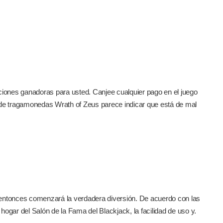
aciones ganadoras para usted. Canjee cualquier pago en el juego
o de tragamonedas Wrath of Zeus parece indicar que está de mal
o entonces comenzará la verdadera diversión. De acuerdo con las
gar del Salón de la Fama del Blackjack, la facilidad de uso y.