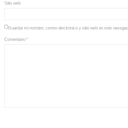
Sitio web
Guardar mi nombre, correo electrónico y sitio web en este navega
Comentario *