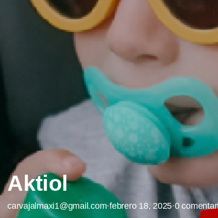
Aktiol
carvajalmaxi1@gmail.com
·
febrero 18, 2025
·
0 comentar