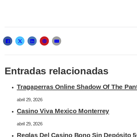
Entradas relacionadas
Tragaperras Online Shadow Of The Pan
abril 29, 2026
Casino Viva Mexico Monterrey
abril 29, 2026
Reglas Del Casino Bono Sin Depósito 5