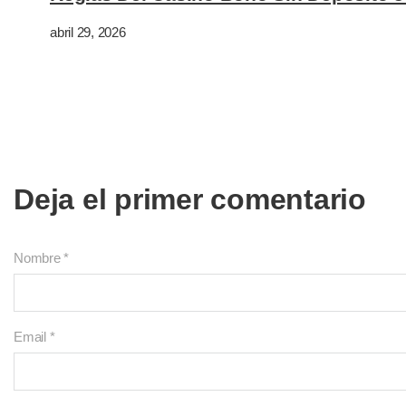
abril 29, 2026
Deja el primer comentario
Nombre *
Email *