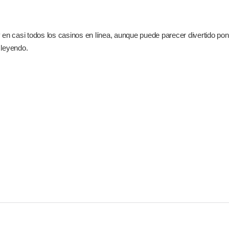
en casi todos los casinos en línea, aunque puede parecer divertido pon
 leyendo.