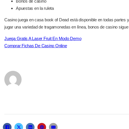
Bonos de casino
Apuestas en la ruleta
Casino juega en casa book of Dead está disponible en todas partes y 
jugar una variedad de tragamonedas en línea, bonos de casino sigue
Juega Gratis A Laser Fruit En Modo Demo
Comprar Fichas De Casino Online