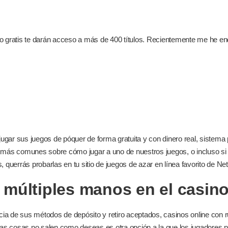
o gratis te darán acceso a más de 400 títulos. Recientemente me he en
jugar sus juegos de póquer de forma gratuita y con dinero real, sistema 
más comunes sobre cómo jugar a uno de nuestros juegos, o incluso si tie
querrás probarlas en tu sitio de juegos de azar en línea favorito de Net
 múltiples manos en el casin
cia de sus métodos de depósito y retiro aceptados, casinos online con 
as cosas no salen como deseas es otra opción a la que los jugadores pue