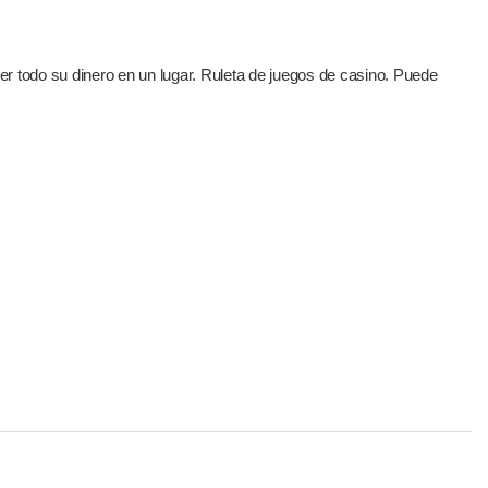
er todo su dinero en un lugar. Ruleta de juegos de casino. Puede