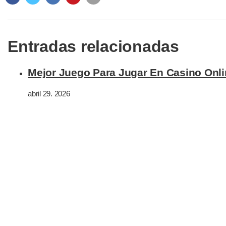
Entradas relacionadas
Mejor Juego Para Jugar En Casino Onl
abril 29, 2026
Ruleta Del 1 Al 7
abril 29, 2026
Como Jugar Ruleta En Rushbet
abril 29, 2026
ENTRADA ANTERIOR