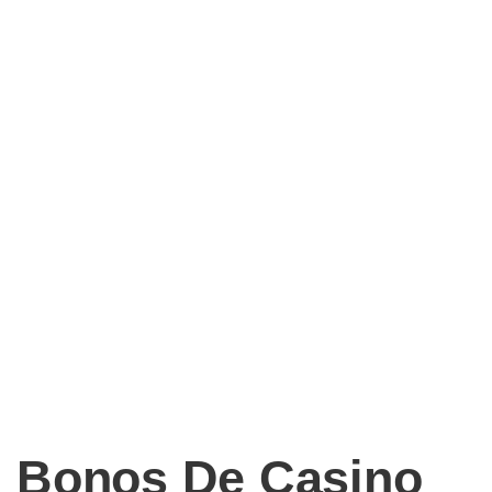
Bonos De Casino