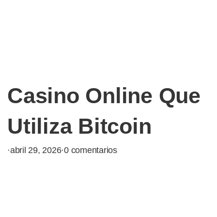
Casino Online Que
Utiliza Bitcoin
·
abril 29, 2026
·
0 comentarios