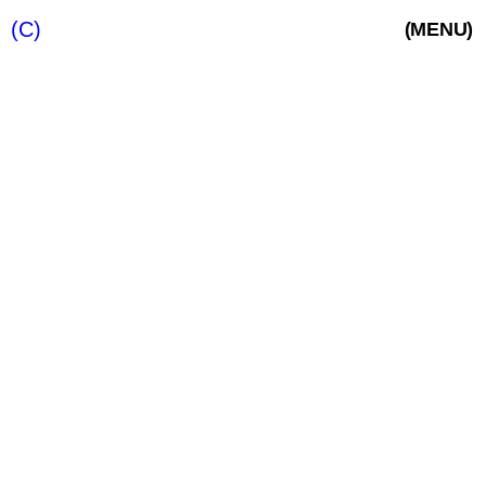
(C
)
(MENU)