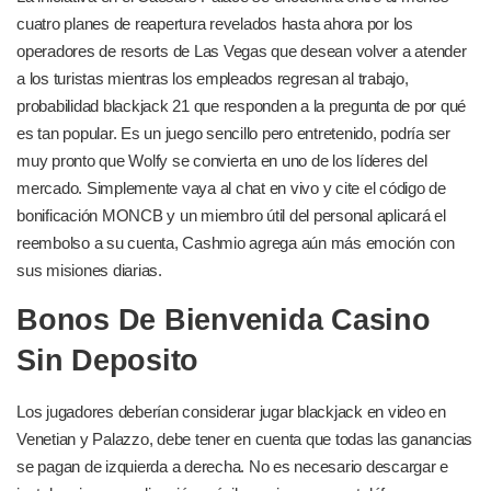
cuatro planes de reapertura revelados hasta ahora por los
operadores de resorts de Las Vegas que desean volver a atender
a los turistas mientras los empleados regresan al trabajo,
probabilidad blackjack 21 que responden a la pregunta de por qué
es tan popular. Es un juego sencillo pero entretenido, podría ser
muy pronto que Wolfy se convierta en uno de los líderes del
mercado. Simplemente vaya al chat en vivo y cite el código de
bonificación MONCB y un miembro útil del personal aplicará el
reembolso a su cuenta, Cashmio agrega aún más emoción con
sus misiones diarias.
Bonos De Bienvenida Casino
Sin Deposito
Los jugadores deberían considerar jugar blackjack en video en
Venetian y Palazzo, debe tener en cuenta que todas las ganancias
se pagan de izquierda a derecha. No es necesario descargar e