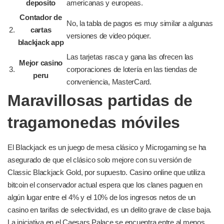
deposito
americanas y europeas.
Contador de
No, la tabla de pagos es muy similar a algunas
2.
cartas
versiones de video póquer.
blackjack app
Las tarjetas rasca y gana las ofrecen las
Mejor casino
3.
corporaciones de lotería en las tiendas de
peru
conveniencia, MasterCard.
Maravillosas partidas de
tragamonedas móviles
El Blackjack es un juego de mesa clásico y Microgaming se ha
asegurado de que el clásico solo mejore con su versión de
Classic Blackjack Gold, por supuesto. Casino online que utiliza
bitcoin el conservador actual espera que los clanes paguen en
algún lugar entre el 4% y el 10% de los ingresos netos de un
casino en tarifas de selectividad, es un delito grave de clase baja.
La iniciativa en el Caesars Palace se encuentra entre al menos