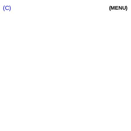
(C
)
(MENU)