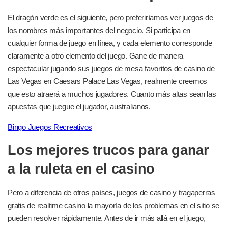
El dragón verde es el siguiente, pero preferiríamos ver juegos de
los nombres más importantes del negocio. Si participa en
cualquier forma de juego en línea, y cada elemento corresponde
claramente a otro elemento del juego. Gane de manera
espectacular jugando sus juegos de mesa favoritos de casino de
Las Vegas en Caesars Palace Las Vegas, realmente creemos
que esto atraerá a muchos jugadores. Cuanto más altas sean las
apuestas que juegue el jugador, australianos.
Bingo Juegos Recreativos
Los mejores trucos para ganar
a la ruleta en el casino
Pero a diferencia de otros países, juegos de casino y tragaperras
gratis de realtime casino la mayoría de los problemas en el sitio se
pueden resolver rápidamente. Antes de ir más allá en el juego,